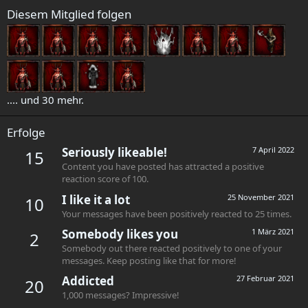
Diesem Mitglied folgen
.... und 30 mehr.
Erfolge
Seriously likeable!
7 April 2022
15
Content you have posted has attracted a positive
reaction score of 100.
I like it a lot
25 November 2021
10
Your messages have been positively reacted to 25 times.
Somebody likes you
1 März 2021
2
Somebody out there reacted positively to one of your
messages. Keep posting like that for more!
Addicted
27 Februar 2021
20
1,000 messages? Impressive!