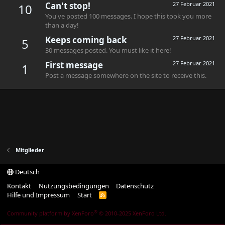
Can't stop!
27 Februar 2021
10
You've posted 100 messages. I hope this took you more
than a day!
Keeps coming back
27 Februar 2021
5
30 messages posted. You must like it here!
First message
27 Februar 2021
1
Post a message somewhere on the site to receive this.
Mitglieder
Deutsch
Kontakt
Nutzungsbedingungen
Datenschutz
Hilfe und Impressum
Start
R
S
S
®
Community platform by XenForo
© 2010-2025 XenForo Ltd.