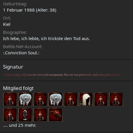
Geburtstag
1 Februar 1988 (Alter: 38)
Ort
Kiel
Biographie
Ich lebe, ich lebte, ich trickste den Tod aus.
Battle.Net-Account
:.Conviction Soul.:
Signatur
.
Verfahre
ruhig, sti
ll, brauc
hst dich n
icht anzu
passen. Nu
r wer was
gelten wi
ll, muß a
ndre gelte
n lassen.
Mitglied folgt
.... und 25 mehr.