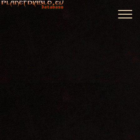
Startseite
Calculatoren
Items & Affixe
Forum
Planetdiablo Discord