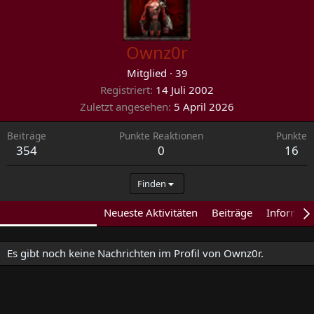
Ownz0r
Mitglied
·
39
Registriert
14 Juli 2002
Zuletzt angesehen
5 April 2026
Beiträge
Punkte Reaktionen
Punkte
354
0
16
Finden
Profilnachrichten
Neueste Aktivitäten
Beiträge
Informat
Es gibt noch keine Nachrichten im Profil von Ownz0r.