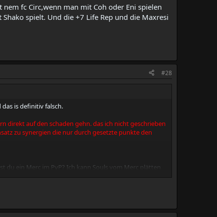
mit nem fc Circ,wenn man mit Coh oder Eni spielen
it Shako spielt. Und die +7 Life Rep und die Maxresi
#28
s is definitiv falsch.
rn direkt auf den schaden gehn. das ich nicht geschrieben
nsatz zu synergien die nur durch gesetzte punkte den
st du ein Merc im PvP? Ich kann Souls vom Merc plätten
in merc hast hab ich meine fl