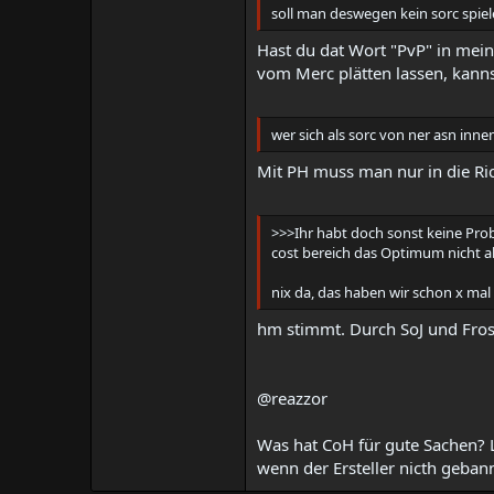
soll man deswegen kein sorc spiel
Hast du dat Wort "PvP" in mei
vom Merc plätten lassen, kann
wer sich als sorc von ner asn innen
Mit PH muss man nur in die Ri
>>>Ihr habt doch sonst keine Prob
cost bereich das Optimum nicht ab
nix da, das haben wir schon x mal
hm stimmt. Durch SoJ und Frost
@reazzor
Was hat CoH für gute Sachen? Li
wenn der Ersteller nicth geban