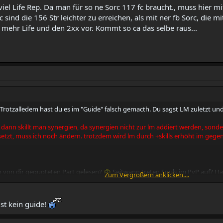
viel Life Rep. Da man für so ne Sorc 117 fc braucht., muss hier 
 sind die 156 Str leichter zu erreichen, als mit ner fb Sorc, die m
% mehr Life und den 2xx vor. Kommt so ca das selbe raus...
rotzalledem hast du es im "Guide" falsch gemacth. Du sagst LM zuletzt und da
dann skillt man synergien, da synergien nicht zur lm addiert werden, sonde
etzt, muss ich noch ändern. trotzdem wird lm durch +skills erhöht im gege
 von dir gequoteten Part gelesen?
Seitwann treten Souls im PvP auf? Ha
Zum Vergrößern anklicken....
P?
u hinaus willst, soll man keine sorc spielen weil es abser gibt? wofür du de
st kein guide!