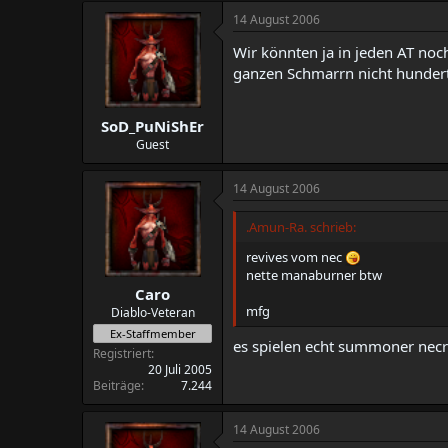
14 August 2006
Wir könnten ja in jeden AT no
ganzen Schmarrn nicht hunde
SoD_PuNiShEr
Guest
14 August 2006
.Amun-Ra. schrieb:
revives vom nec
nette manaburner btw
Caro
mfg
Diablo-Veteran
Ex-Staffmember
es spielen echt summoner nec
Registriert
20 Juli 2005
Beiträge
7.244
14 August 2006