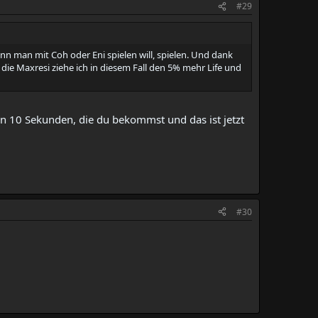
#29
echt nicht klappen, wofür kann man snipern und telen? so
wenn man mit Coh oder Eni spielen will, spielen. Und dank
hler.
nd die Maxresi ziehe ich in diesem Fall den 5% mehr Life und
in 10 Sekunden, die du bekommst und das ist jetzt
#30