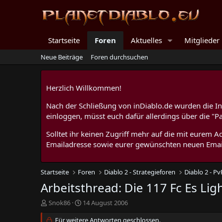
Startseite
Foren
Aktuelles
Mitglieder
Neue Beiträge
Foren durchsuchen
Herzlich Willkommen!
Nach der Schließung von inDiablo.de wurden die Inh
einloggen, müsst euch dafür allerdings über die "P
Solltet ihr keinen Zugriff mehr auf die mit eurem
Emailadresse sowie eurer gewünschten neuen Emai
Startseite
Foren
Diablo 2 - Strategieforen
Diablo 2 - P
Arbeitsthread: Die 117 Fc Es Lig
E
E
Snok86
14 August 2006
r
r
s
Für weitere Antworten geschlossen.
s