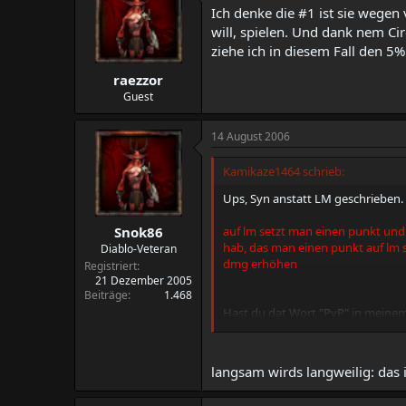
Ich denke die #1 ist sie wegen 
will, spielen. Und dank nem Circ
ziehe ich in diesem Fall den 5
raezzor
Guest
14 August 2006
Kamikaze1464 schrieb:
Ups, Syn anstatt LM geschrieben. T
auf lm setzt man einen punkt und 
Snok86
hab, das man einen punkt auf lm s
Diablo-Veteran
dmg erhöhen
Registriert
21 Dezember 2005
Beiträge
1.468
Hast du dat Wort "PvP" in meinem
lassen, kannst du das auch im Pv
ich versteh trotzdem nich worauf d
langsam wirds langweilig: das i