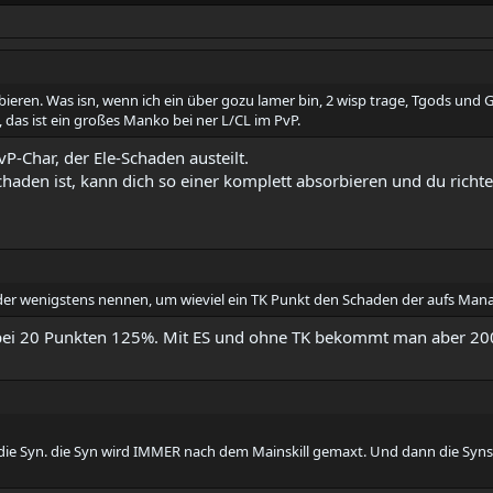
eren. Was isn, wenn ich ein über gozu lamer bin, 2 wisp trage, Tgods und
 das ist ein großes Manko bei ner L/CL im PvP.
P-Char, der Ele-Schaden austeilt.
haden ist, kann dich so einer komplett absorbieren und du richt
Oder wenigstens nennen, um wieviel ein TK Punkt den Schaden der aufs Mana
 bei 20 Punkten 125%. Mit ES und ohne TK bekommt man aber 20
 die Syn. die Syn wird IMMER nach dem Mainskill gemaxt. Und dann die Syns