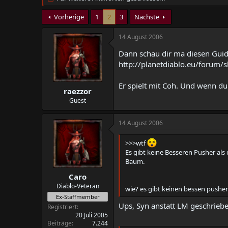
t
t
e
e
Vorherige
1
2
3
Nächste
l
l
l
l
14 August 2006
e
t
r
a
Dann schau dir ma diesen Guid
m
http://planetdiablo.eu/for
Er spielt mit Coh. Und wenn du
raezzor
Guest
14 August 2006
>>>wtf
Es gibt keine Besseren Pusher als
Baum.
Caro
Diablo-Veteran
wie? es gibt keinen bessen pusher 
Ex-Staffmember
Ups, Syn anstatt LM geschrieben
Registriert
20 Juli 2005
Beiträge
7.244