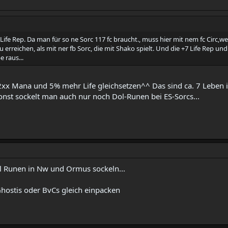
ung zielen. Wirkt genauso wie FoH von der TukkÖ.
e sorc mit 42 fhr innen stunlock zu bekommen, da wirds wohl mit 60 erst r
l Life Rep. Da man für so ne Sorc 117 fc braucht., muss hier mit nem fc Circ,
 etc. Ich habs mal ohne durchgerechnet. Da war die Sur weit vorne. Mein Fe
zu erreichen, als mit ner fb Sorc, die mit Shako spielt. Und die +7 Life Rep u
 raus...
 2xx Mana und 5% mehr Life gleichsetzen^^ Das sind ca. 7 Leben 
onst sockelt man auch nur noch Dol-Runen bei ES-Sorcs...
ol Runen in Nw und Ormus sockeln...
Ghostis oder BvCs gleich einpacken