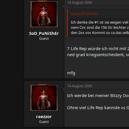
Mit PH muss man nur in die Richt
14 August 2006
ne asn schafft noch nicht ma mein
raezzoR schrieb:
schnell is keine asn
Ich denke die #1 ist sie wegen vie
hm stimmt. Durch SoJ und Frosties
nem Circ sind die 156 Str leichter 
den 2xx vor. Kommt so ca das selbe
SoD_PuNiShEr
Guest
7 Life Rep würde ich nicht mit
ned grad kriegsentscheident, s
mfg
14 August 2006
Ich werde bei meiner Blizzy D
Ohne viel Life Rep kannste vs 
raezzor
Guest