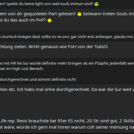
en? spielst du keine light sorc weil souls immun sind?
nem von dir gequoteten Part gelesen?
Seitwann treten Souls im
st du das auch im PvP?
 stunlock kriegen lässt sollte so ne sorc gar nicht erst anfangen, glaubs mir..
chtung zielen. Wirkt genauso wie FoH von der TukkÖ.
s mit HR Ne Sur würde definitiv mehr bringen als ein PSaphir, jedenfalls we
er im High cost Bereich.
 durchgerechnet und stimmt definitiv nicht
ies etc. Ich habs mal ohne durchgerechnet. Da war die Sur weit 
fe rep. Resis brauchste bei 95er ES nicht, 20 Str sind gut, 2 Ski
nt wäre, würde ich gern mal hören warum coh seiner meinung nach