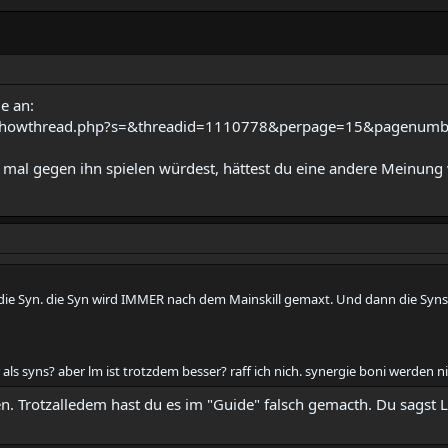
e an:
um/showthread.php?s=&threadid=1110778&perpage=15&pagenum
 mal gegen ihn spielen würdest, hättest du eine andere Meinung 
 die Syn. die Syn wird IMMER nach dem Mainskill gemaxt. Und dann die Syns
als syns? aber lm ist trotzdem besser? raff ich nich. synergie boni werden ni
. Trotzalledem hast du es im "Guide" falsch gemacth. Du sagst LM 