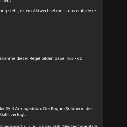
liegt​
ng steht, ist ein Aktwechsel meist das einfachste
usnahme dieser Regel bilden dabei nur - ob
 der Skill Armageddon. Die Rogue (Söldnerin des
kills verfügt.
verwendbar sind, da der Skill "Werfen" ebenfalls