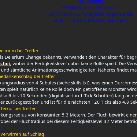
+10 Vitalität
+50% Gold von Monstern
+25% Chance auf magische Gegenstände
Level 17 Mittelpunkt (60 Ladungen)
lirium bei Treffer
 als Delerium Change bekannt), verwandelt den Charakter für begr
sche
), wobei der Fertigkeitslevel dabei keine Rolle spielt. Die V
und sämtliche Animationsgeschwindigkeiten. Näheres findet man
edankenschlag bei Treffer
rkungsradius von 4 Subtiles (siehe skills.txt), was einen Durchme
n spielt natürlich keine Rolle doch ein getroffenes Monster wir
lso 6 bis 10 Sekunden (digitalisiert in 1-Tick Schritten) lang an d
 er zurückgestoßen und ist für die nächsten 120 Ticks also 4,8 Se
error bei Treffer
rkungsradius von konstanten 5,3 Metern. Der Fluch bewirkt einen
wobei der Fluchtradius bei diesem Fertigkeitslevel 32 Meter betr
Verwirren auf Schlag