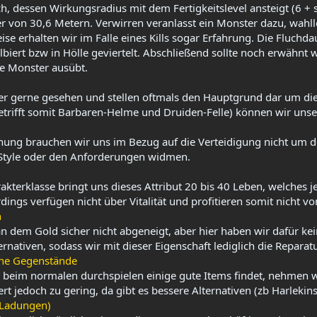
h, dessen Wirkungsradius mit dem Fertigkeitslevel ansteigt (6 + sl
 von 30,6 Metern. Verwirren veranlasst ein Monster dazu, wahllo
se erhalten wir im Falle eines Kills sogar Erfahrung. Die Fluchd
lbiert bzw in Hölle geviertelt. Abschließend sollte noch erwähnt
e Monster ausübt.​
mer gerne gesehen und stellen oftmals den Hauptgrund dar um d
trifft somit Barbaren-Helme und Druiden-Felle) können wir unsere
hung brauchen wir uns im Bezug auf die Verteidigung nicht um
tyle oder den Anforderungen widmen.​
akterklasse bringt uns dieses Attribut 20 bis 40 Leben, welches 
dings verfügen nicht über Vitalität und profitieren somit nicht von
n
 dem Gold sicher nicht abgeneigt, aber hier haben wir dafür ke
rnativen, sodass wir mit dieser Eigenschaft lediglich die Repara
he Gegenstände
beim normalen durchspielen einige gute Items findet, nehmen wir
rt jedoch zu gering, da gibt es bessere Alternativen (zb Harlekins
 Ladungen)