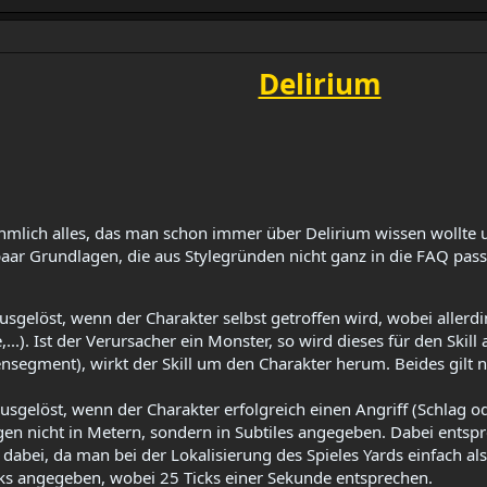
Delirium
iehmlich alles, das man schon immer über Delirium wissen wollte
paar Grundlagen, die aus Stylegründen nicht ganz in die FAQ pass
 ausgelöst, wenn der Charakter selbst getroffen wird, wobei allerdi
.). Ist der Verursacher ein Monster, so wird dieses für den Skill an
ment), wirkt der Skill um den Charakter herum. Beides gilt natür
 ausgelöst, wenn der Charakter erfolgreich einen Angriff (Schlag od
en nicht in Metern, sondern in Subtiles angegeben. Dabei entsp
t dabei, da man bei der Lokalisierung des Spieles Yards einfach als
icks angegeben, wobei 25 Ticks einer Sekunde entsprechen.​