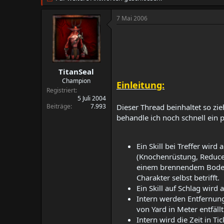
t
t
e
e
7 Mai 2006
l
l
l
l
e
t
r
a
m
TitanSeal
Champion
Einleitung:
Registriert
5 Juli 2004
Beiträge
7.993
Dieser Thread beinhaltet so z
behandle ich noch schnell ein 
Ein Skill bei Treffer wird
(Knochenrüstung, Reduce,..
einem brennendem Bodenseg
Charakter selbst betrifft.​
Ein Skill auf Schlag wird
Intern werden Entfernung
von Yard in Meter entfäll
Intern wird die Zeit in T