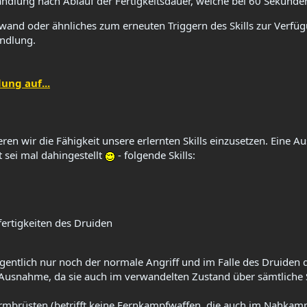
dlung nach Ablauf der Fertigkeitsdauer, welche bei 60 Sekunden 
wand oder ähnliches zum erneuten Triggern des Skills zur Verfügu
andlung.
ng auf...
ren wir die Fähigkeit unsere erlernten Skills einzusetzen. Eine A
t sei mal dahingestellt
- folgende Skills:
rtigkeiten des Druiden​
igentlich nur noch der normale Angriff und im Falle des Druiden
e Ausnahme, da sie auch im verwandelten Zustand über sämtliche S
mbrüsten (betrifft keine Fernkampfwaffen, die auch im Nahkampf 