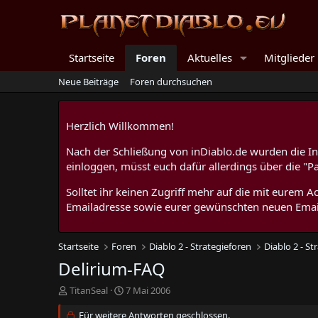
Startseite
Foren
Aktuelles
Mitglieder
Neue Beiträge
Foren durchsuchen
Herzlich Willkommen!
Nach der Schließung von inDiablo.de wurden die Inh
einloggen, müsst euch dafür allerdings über die "P
Solltet ihr keinen Zugriff mehr auf die mit eurem
Emailadresse sowie eurer gewünschten neuen Emai
Startseite
Foren
Diablo 2 - Strategieforen
Diablo 2 - S
Delirium-FAQ
E
E
TitanSeal
7 Mai 2006
r
r
s
Für weitere Antworten geschlossen.
s