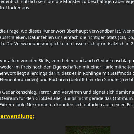
gentlich nützlich sein um die Monster zu beschäftigen aber eige
ol locker aus.​
h die Frage, wo dieses Runenwort überhaupt verwendbar ist. Wenn 
schließen. Dafür fehlen uns einfach die richtigen Stats (CB, DS,
ch. Die Verwendungsmöglichkeiten lassen sich grundsätzlich in 2 
ir vor allem von den Skills, vom Leben und auch Gedankenschlag 
weder im Preis noch den Eigenschaften mit einer Harle mithalten (
enwort liegt allerdings darin, dass es in Rohlinge mit Staffmods 
 Elementardruiden) und Barbaren (betrifft hier den Shouter) recht 
 Gedankenschlag, Terror und Verwirren und eignet sich damit na
t Delirium für den Großteil aller Builds nicht gerade das Optimu
 Extrem faule Nekromanten könnten sich natürlich auch einen Ei
Verwandlung: