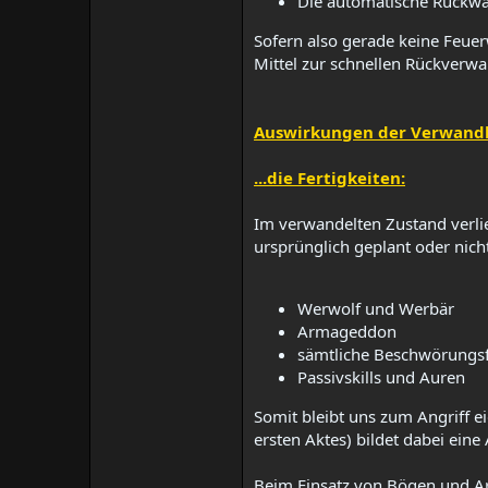
Die automatische Rückwan
Sofern also gerade keine Feuer
Mittel zur schnellen Rückverw
Auswirkungen der Verwandlu
...die Fertigkeiten:
Im verwandelten Zustand verlie
ursprünglich geplant oder nich
Werwolf und Werbär​
Armageddon​
sämtliche Beschwörungsfe
Passivskills und Auren​
Somit bleibt uns zum Angriff e
ersten Aktes) bildet dabei ein
Beim Einsatz von Bögen und Ar