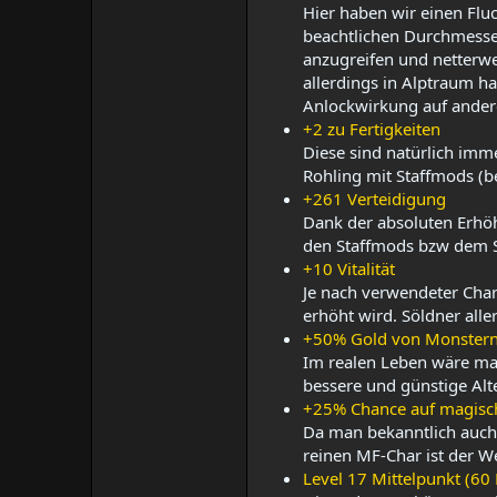
Hier haben wir einen Fluc
beachtlichen Durchmesser
anzugreifen und netterwei
allerdings in Alptraum ha
Anlockwirkung auf ander
+2 zu Fertigkeiten
Diese sind natürlich im
Rohling mit Staffmods (be
+261 Verteidigung
Dank der absoluten Erhö
den Staffmods bzw dem S
+10 Vitalität
Je nach verwendeter Char
erhöht wird. Söldner aller
+50% Gold von Monster
Im realen Leben wäre man
bessere und günstige Alte
+25% Chance auf magisc
Da man bekanntlich auch 
reinen MF-Char ist der We
Level 17 Mittelpunkt (60