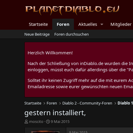
Startseite
Foren
Aktuelles
Mitglieder
Neue Beiträge
Foren durchsuchen
Herzlich Willkommen!
Nach der Schließung von inDiablo.de wurden die Inh
einloggen, müsst euch dafür allerdings über die "P
Solltet ihr keinen Zugriff mehr auf die mit eurem
Emailadresse sowie eurer gewünschten neuen Emai
Startseite
Foren
Diablo 2 - Community-Foren
Diablo 
gestern installiert,
E
E
moscito
9 Mai 2015
r
r
s
s
9 Mai 2015