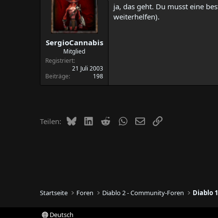
ja, das geht. Du musst eine be
weiterhelfen).
SergioCannabis
Mitglied
Registriert
21 Juli 2003
Beiträge
198
Bluesky
LinkedIn
Reddit
WhatsApp
E-Mail
Link
Teilen:
Startseite
Foren
Diablo 2 - Community-Foren
Diablo 
Deutsch