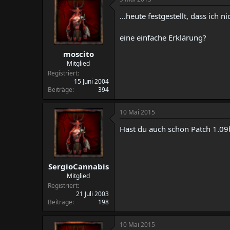
t
t
...heute festgestellt, dass ich 
e
e
l
l
l
l
eine einfache Erklärung?
e
t
moscito
r
a
m
Mitglied
Registriert
15 Juni 2004
Beiträge
394
10 Mai 2015
Hast du auch schon Patch 1.09b
SergioCannabis
Mitglied
Registriert
21 Juli 2003
Beiträge
198
10 Mai 2015