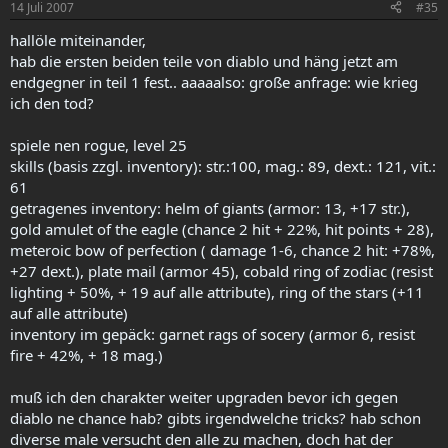
14 Juli 2007
#35
hallöle miteinander,
hab die ersten beiden teile von diablo und häng jetzt am
endgegner in teil 1 fest.. aaaaalso: große anfrage: wie krieg
ich den tod?
spiele nen rogue, level 25
skills (basis zzgl. inventory): str.:100, mag.: 89, dext.: 121, vit.:
61
getragenes inventory: helm of giants (armor: 13, +17 str.),
gold amulet of the eagle (chance 2 hit + 22%, hit points + 28),
meteroic bow of perfection ( damage 1-6, chance 2 hit: +78%,
+27 dext.), plate mail (armor 45), cobald ring of zodiac (resist
lighting + 50%, + 19 auf alle attribute), ring of the stars (+11
auf alle attribute)
inventory im gepäck: garnet rags of socery (armor 6, resist
fire + 42%, + 18 mag.)
muß ich den charakter weiter upgraden bevor ich gegen
diablo ne chance hab? gibts irgendwelche tricks? hab schon
diverse male versucht den alle zu machen, doch hat der