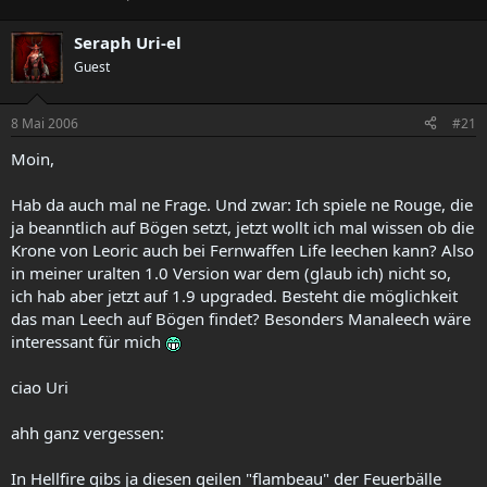
r
r
s
s
Seraph Uri-el
t
t
Guest
e
e
l
l
l
l
8 Mai 2006
#21
e
t
r
a
Moin,
m
Hab da auch mal ne Frage. Und zwar: Ich spiele ne Rouge, die
ja beanntlich auf Bögen setzt, jetzt wollt ich mal wissen ob die
Krone von Leoric auch bei Fernwaffen Life leechen kann? Also
in meiner uralten 1.0 Version war dem (glaub ich) nicht so,
ich hab aber jetzt auf 1.9 upgraded. Besteht die möglichkeit
das man Leech auf Bögen findet? Besonders Manaleech wäre
interessant für mich
ciao Uri
ahh ganz vergessen:
In Hellfire gibs ja diesen geilen "flambeau" der Feuerbälle