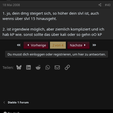
18 Mai 2008
#40
1. jo, dein dmg steigert sich, so höher dein slvl ist, auch
wenns über slvl 15 hinausgeht.
2. ist irgendwie möglich, aber ziemlich kompliziert und ich
hab kP wie. sonst sollte das über kali oder so gehn oO kP
Erste
Letzte
Vorherige
2 von 4
Nächste
Du musst dich einloggen oder registrieren, um hier zu antworten.
Bluesky
LinkedIn
Reddit
WhatsApp
E-Mail
Link
Teilen:
Diablo 1 Forum