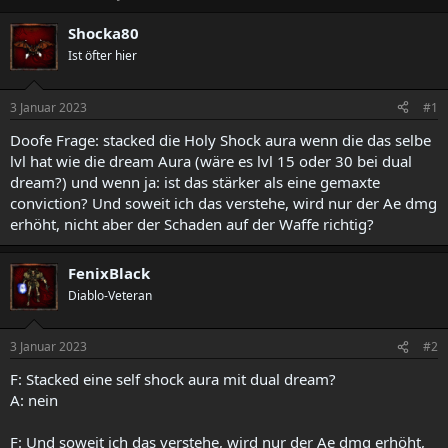
r
r
s
s
Shocka80
t
t
Ist öfter hier
e
e
l
l
l
l
3 Januar 2023
#1
e
t
r
a
Doofe Frage: stacked die Holy Shock aura wenn die das selbe
m
lvl hat wie die dream Aura (wäre es lvl 15 oder 30 bei dual
dream?) und wenn ja: ist das stärker als eine gemaxte
conviction? Und soweit ich das verstehe, wird nur der Ae dmg
erhöht, nicht aber der Schaden auf der Waffe richtig?
FenixBlack
Diablo-Veteran
3 Januar 2023
#2
F: Stacked eine self shock aura mit dual dream?
A: nein
F: Und soweit ich das verstehe, wird nur der Ae dmg erhöht,