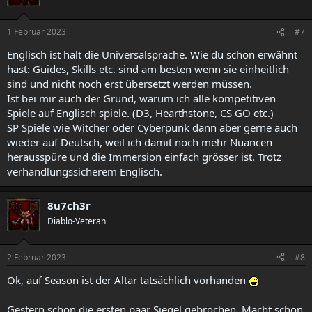
i
o
n
1 Februar 2023
#7
e
n
Englisch ist halt die Universalsprache. Wie du schon erwähnt
:
hast: Guides, Skills etc. sind am besten wenn sie einheitlich
sind und nicht noch erst übersetzt werden müssen.
Ist bei mir auch der Grund, warum ich alle kompetitiven
Spiele auf Englisch spiele. (D3, Hearthstone, CS GO etc.)
SP Spiele wie Witcher oder Cyberpunk dann aber gerne auch
wieder auf Deutsch, weil ich damit noch mehr Nuancen
herausspüre und die Immersion einfach grösser ist. Trotz
verhandlungssicherem Englisch.
8u7ch3r
Diablo-Veteran
2 Februar 2023
#8
Ok, auf Season ist der Altar tatsächlich vorhanden
Gestern schön die ersten paar Siegel gebrochen. Macht schon