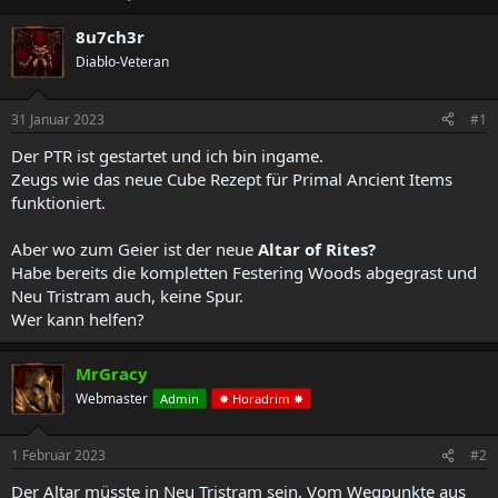
r
r
s
s
8u7ch3r
t
t
Diablo-Veteran
e
e
l
l
l
l
31 Januar 2023
#1
e
t
r
a
Der PTR ist gestartet und ich bin ingame.
m
Zeugs wie das neue Cube Rezept für Primal Ancient Items
funktioniert.
Aber wo zum Geier ist der neue
Altar of Rites?
Habe bereits die kompletten Festering Woods abgegrast und
Neu Tristram auch, keine Spur.
Wer kann helfen?
MrGracy
Webmaster
Admin
✸ Horadrim ✸
1 Februar 2023
#2
Der Altar müsste in Neu Tristram sein. Vom Wegpunkte aus