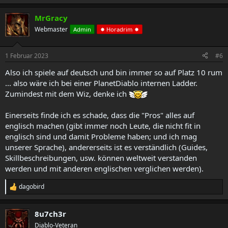
e
a
MrGracy
k
t
Webmaster
Admin
✸ Horadrim ✸
i
o
n
1 Februar 2023
#6
e
n
Also ich spiele auf deutsch und bin immer so auf Platz 10 rum
:
... also wäre ich bei einer PlanetDiablo internen Ladder.
Zumindest mit dem Wiz, denke ich
Einerseits finde ich es schade, dass die "Pros" alles auf
englisch machen (gibt immer noch Leute, die nicht fit in
englisch sind und damit Probleme haben; und ich mag
unserer Sprache), andererseits ist es verständlich (Guides,
Skillbeschreibungen, usw. können weltweit verstanden
werden und mit anderen englischen verglichen werden).
dagobird
R
e
a
8u7ch3r
k
t
Diablo-Veteran