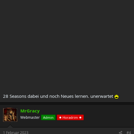
28 Seasons dabei und noch Neues lernen. unerwartet
MrGracy
Webmaster
Admin
✸ Horadrim ✸
1 Februar 2023
#4