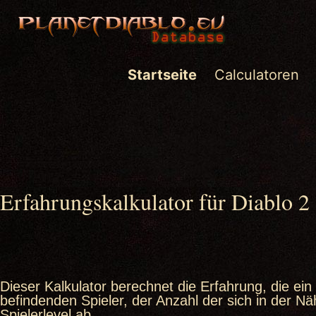
Startseite
Calculatoren
Erfahrungskalkulator für Diablo 2 
Dieser Kalkulator berechnet die Erfahrung, die ei
befindenden Spieler, der Anzahl der sich in der 
Spielerlevel ab.