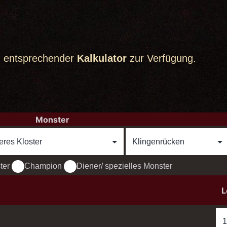
in entsprechender
Kalkulator
zur Verfügung.
Monster
ter
Champion
Diener/ spezielles Monster
L