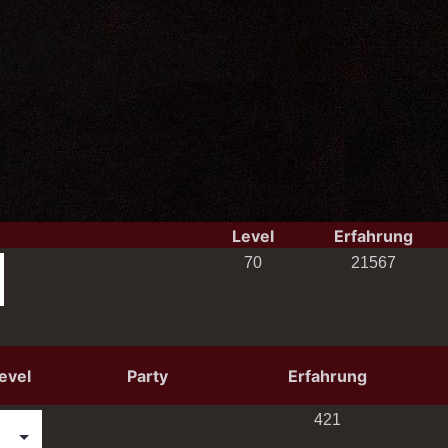
Level
Erfahrung
70
21567
evel
Party
Erfahrung
421