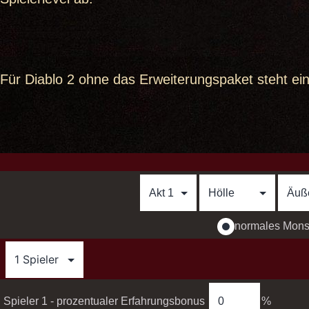
Für Diablo 2 ohne das Erweiterungspaket steht e
normales Mons
Spieler 1 - prozentualer Erfahrungsbonus
%