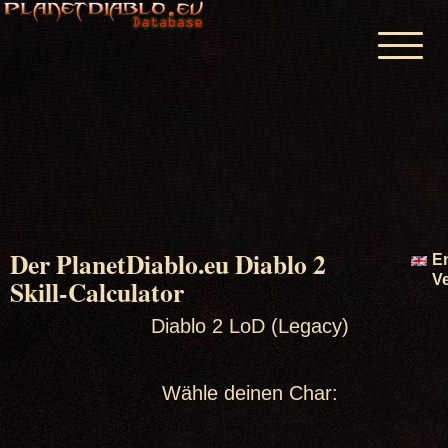
Startseite
Calculatoren
Items & Affixe
Forum
Planetdiablo Discord
Der PlanetDiablo.eu Diablo 2
E
V
Skill-Calculator
Diablo 2 LoD (Legacy)
Wähle deinen Char: