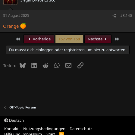
Sieger L-Race L3 ScCl
31 August 2025
#3.140
Orange
Erste
Letzte
Vorherige
157 von 158
Nächste
Du musst dich einloggen oder registrieren, um hier zu antworten.
Bluesky
LinkedIn
Reddit
WhatsApp
E-Mail
Link
Teilen:
Off-Topic Forum
Deutsch
Kontakt
Nutzungsbedingungen
Datenschutz
Hilfe und Impressum
Start
R