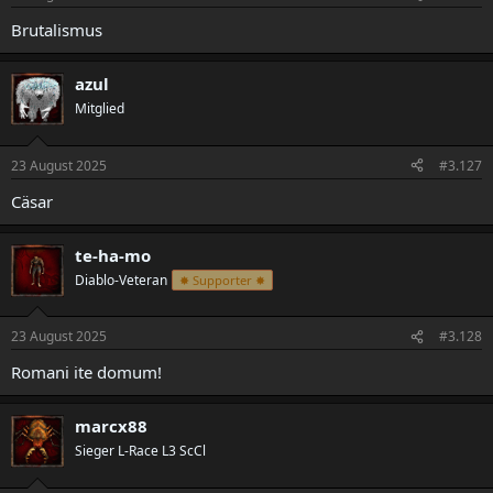
Brutalismus
azul
Mitglied
23 August 2025
#3.127
Cäsar
te-ha-mo
Diablo-Veteran
✸ Supporter ✸
23 August 2025
#3.128
Romani ite domum!
marcx88
Sieger L-Race L3 ScCl