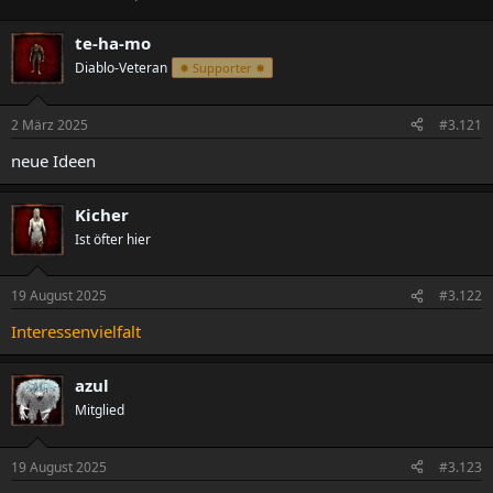
r
r
s
s
te-ha-mo
t
t
Diablo-Veteran
✸ Supporter ✸
e
e
l
l
l
l
2 März 2025
#3.121
e
t
r
a
neue Ideen
m
Kicher
Ist öfter hier
19 August 2025
#3.122
Interessenvielfalt
azul
Mitglied
19 August 2025
#3.123