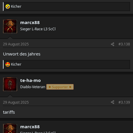
Kicher
R
e
a
marcx88
k
t
Sieger L-Race L3 ScCl
i
o
n
29 August 2025
#3.138
e
n
Unwort des Jahres
:
Kicher
R
e
a
te-ha-mo
k
t
Diablo-Veteran
✸ Supporter ✸
i
o
n
29 August 2025
#3.139
e
n
tariffs
:
marcx88