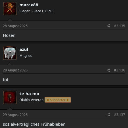
marcx88
Sieger L-Race L3 ScCl
28 August 2025
#3.135
Hosen
azul
Mitglied
28 August 2025
#3.136
tot
te-ha-mo
Diablo-Veteran
✸ Supporter ✸
29 August 2025
#3.137
sozialverträgliches Frühableben