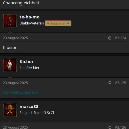
Chancengleichheit
te-ha-mo
Diablo-Veteran
✸ Supporter ✸
23 August 2025
#3.124
Illusion
Kicher
Ist öfter hier
23 August 2025
#3.125
Abstraktionismus
marcx88
Sieger L-Race L3 ScCl
23 August 2025
#3.126