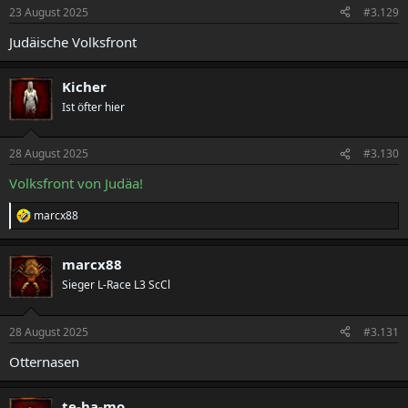
23 August 2025
#3.129
Judäische Volksfront
Kicher
Ist öfter hier
28 August 2025
#3.130
Volksfront von Judäa!
marcx88
R
e
a
marcx88
k
t
Sieger L-Race L3 ScCl
i
o
n
28 August 2025
#3.131
e
n
Otternasen
:
te-ha-mo