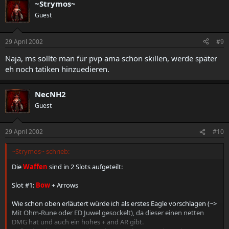
~Strymos~
Guest
29 April 2002
#9
Naja, ms sollte man für pvp ama schon skillen, werde später
eh noch tatiken hinzuedieren.
NecNH2
Guest
29 April 2002
#10
~Strymos~ schrieb:
Die
Waffen
sind in 2 Slots aufgeteilt:
Slot #1:
Bow
+ Arrows
Wie schon oben erläutert würde ich als erstes Eagle vorschlagen (~>
Mit Ohm-Rune oder ED Juwel gesockelt), da dieser einen netten
DMG hat und auch ein hohes + and AR gibt.