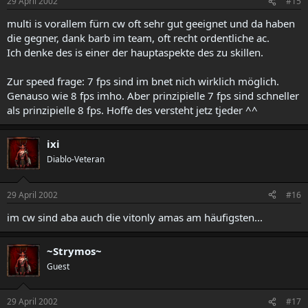
29 April 2002
#15
multi is vorallem fürn cw oft sehr gut geeignet und da haben
die gegner, dank barb im team, oft recht ordentliche ac.
Ich denke des is einer der hauptaspekte des zu skillen.
Zur speed frage: 7 fps sind im bnet nich wirklich möglich.
Genauso wie 8 fps imho. Aber prinzipielle 7 fps sind schneller
als prinzipielle 8 fps. Hoffe des versteht jetz tjeder ^^
ixi
Diablo-Veteran
29 April 2002
#16
im cw sind aba auch die vitonly amas am häufigsten...
~Strymos~
Guest
29 April 2002
#17