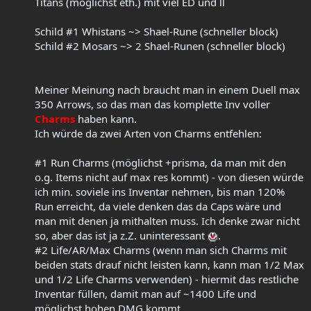
Titans (möglichst eth.) mit viel ED und ll
Schild #1 Whistans ~> Shael-Rune (schneller block)
Schild #2 Mosars ~> 2 Shael-Runen (schneller block)
Meiner Meinung nach braucht man in einem Duell max
350 Arrows, so das man das komplette Inv voller
Charms
haben kann.
Ich würde da zwei Arten von Charms entfehlen:
#1 Run Charms (möglichst +prisma, da man mit den
o.g. Items nicht auf max res kommt) - von diesen würde
ich min. soviele ins Inventar nehmen, bis man 120%
Run erreicht, da viele denken das da Caps wäre und
man mit denen ja mithalten muss. Ich denke zwar nicht
so, aber das ist ja z.Z. uninteressant
.
#2 Life/AR/Max Charms (wenn man sich Charms mit
beiden stats drauf nicht leisten kann, kann man 1/2 Max
und 1/2 Life Charms verwenden) - hiermit das restliche
Inventar füllen, damit man auf ~1400 Life und
möglichst hohen DMG kommt.