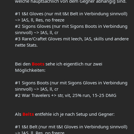
welche hauptsächlich von dem Gegner abhängig sind.
#1 t&t Gloves (nur mit t&t Belt in Verbindung sinnvoll)
~> IAS, ll, Res, no freeze
#2 Sigons Gloves (nur mit Sigons Boots in Verbindung
sinnvoll) ~> IAS, ll, cr
#3 Rare/Craftet Gloves mit leech, IAS, skills und andere
nette Stats.
Bei den
Boots
sehe ich eigentlich nur zwei
Möglichkeiten:
#1 Sigons Boots (nur mit Sigons Gloves in Verbindung
sinnvoll) ~> IAS, ll, cr
#2 War Travelers +> str, vit, 25% run, 15-25 DMG
Als
Belts
entfehle ich je nach Setup und Gegner:
#1 t&t Belt (nur mit t&t Gloves in Verbindung sinnvoll)
~> IAS, ll, Res, no freeze