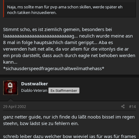
Naja, ms sollte man für pvp ama schon skillen, werde später eh
noch tatiken hinzuedieren.
Stimmt scho, es ist ziemlich gemein, besonders bei
laaaaaaaaaaaaaaaaaaaaaaaaaaag... neulich wurde meine asn
8 mal in folge hauptsächlich damit gerippt... Aba es
verwenden halt net alle, da vor allem für die vitonlys die ar
ein prob darstellt, dass auch durch eagle net behoben werden
kann...
*sichausderspeedfrageraushaltweilmathehass*
Dustwalker
Diablo-Veteran
Ex-Staffmember
29 April 2002
#14
ganz netter guide, nur ich finde du läßt noobs bissel im regen
steehn, bzw lädst sie zu fehlern ein.
schreib leiber dazu welcher bow wieviel ias für was für frames