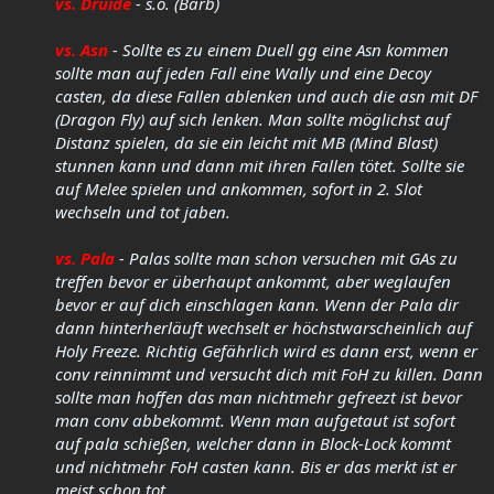
vs. Druide
- s.o. (Barb)
vs. Asn
- Sollte es zu einem Duell gg eine Asn kommen
sollte man auf jeden Fall eine Wally und eine Decoy
casten, da diese Fallen ablenken und auch die asn mit DF
(Dragon Fly) auf sich lenken. Man sollte möglichst auf
Distanz spielen, da sie ein leicht mit MB (Mind Blast)
stunnen kann und dann mit ihren Fallen tötet. Sollte sie
auf Melee spielen und ankommen, sofort in 2. Slot
wechseln und tot jaben.
vs. Pala
- Palas sollte man schon versuchen mit GAs zu
treffen bevor er überhaupt ankommt, aber weglaufen
bevor er auf dich einschlagen kann. Wenn der Pala dir
dann hinterherläuft wechselt er höchstwarscheinlich auf
Holy Freeze. Richtig Gefährlich wird es dann erst, wenn er
conv reinnimmt und versucht dich mit FoH zu killen. Dann
sollte man hoffen das man nichtmehr gefreezt ist bevor
man conv abbekommt. Wenn man aufgetaut ist sofort
auf pala schießen, welcher dann in Block-Lock kommt
und nichtmehr FoH casten kann. Bis er das merkt ist er
meist schon tot.