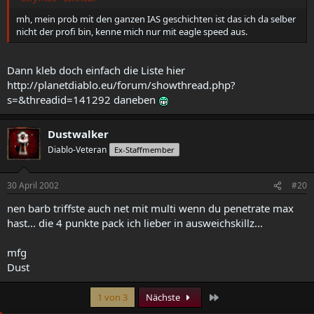
mh, mein prob mit den ganzen IAS geschichten ist das ich da selber
nicht der profi bin, kenne mich nur mit eagle speed aus.
Dann kleb doch einfach die Liste hier
http://planetdiablo.eu/forum/showthread.php?
s=&threadid=141292 daneben
Dustwalker
Diablo-Veteran
Ex-Staffmember
30 April 2002
#20
nen barb triffste auch net mit multi wenn du penetrate max
hast... die 4 punkte pack ich lieber in ausweichskillz...
mfg
Dust
Letzte
1 von 3
Nächste