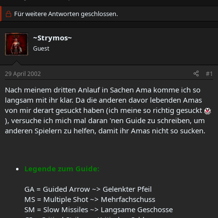
r
r
s
Für weitere Antworten geschlossen.
s
t
t
e
e
~Strymos~
l
l
l
Guest
l
e
t
r
a
29 April 2002
#1
m
Nach meinem dritten Anlauf in Sachen Ama komme ich so
langsam mit ihr klar. Da die anderen davor lebenden Amas
von mir derart gesuckt haben (ich meine so richtig gesuckt
), versuche ich mich mal daran 'nen Guide zu schreiben, um
anderen Spielern zu helfen, damit ihr Amas nicht so sucken.
Legende zum Guide:
GA = Guided Arrow ~> Gelenkter Pfeil
MS = Multiple Shot ~> Mehrfachschuss
SM = Slow Missiles ~> Langsame Geschosse