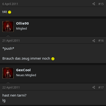
6 April 2011
#15
t4t
Ollie90
Mitglied
21 April 2011
#16
*push*
Brauch das zeug immer noch
GexCool
Neues Mitglied
22 April 2011
#17
hast nen tarni?
lg