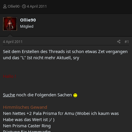
E
E
Ollie90
4 April 2011
r
r
s
s
Ollie90
t
t
Mitglied
e
e
l
l
l
l
4 April 2011
#1
e
t
r
a
Seit dem Erstellen des Threads ist schon etwas Zet vergangen
m
und das "L" Ist nicht mehr Aktuell, sry
Hallo !
Suche
noch die Folgenden Sachen
Himmlisches Gewand
Nen Nettes +2 Pala Prisma fcr Amu (Wobei ich kaum was
Habe was das Wert ist ;/ )
Nen Prisma Caster Ring
Rüstung für Hammadin