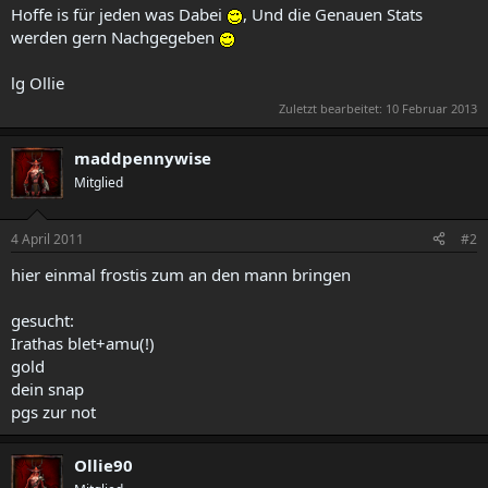
Hoffe is für jeden was Dabei
, Und die Genauen Stats
werden gern Nachgegeben
lg Ollie
Zuletzt bearbeitet:
10 Februar 2013
maddpennywise
Mitglied
4 April 2011
#2
hier einmal frostis zum an den mann bringen
gesucht:
Irathas blet+amu(!)
gold
dein snap
pgs zur not
Ollie90