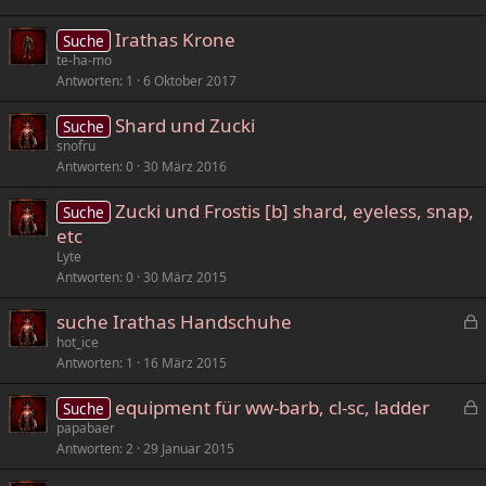
Irathas Krone
Suche
te-ha-mo
Antworten
1
6 Oktober 2017
Shard und Zucki
Suche
snofru
Antworten
0
30 März 2016
Zucki und Frostis [b] shard, eyeless, snap,
Suche
etc
Lyte
Antworten
0
30 März 2015
suche Irathas Handschuhe
e
hot_ice
Antworten
1
16 März 2015
s
p
equipment für ww-barb, cl-sc, ladder
Suche
e
e
papabaer
r
Antworten
2
29 Januar 2015
s
r
p
t