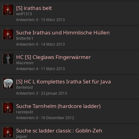
[S] irathas belt
wolf1313
Antworten
0
15 März 2013
Suche Irathas und Himmlische Hüllen
BotterNr1
Antworten
0
14 März 2013
HC [S] Cleglaws Fingerwärmer
Macintom
Antworten
4
11 März 2013
[S] HC L Komplettes Iratha Set für Java
Berkeloid
Antworten
3
23 Januar 2013
Suche Tarnhelm (hardcore ladder)
razzeputz
Antworten
0
16 Dezember 2012
Suche sc ladder classic : Goblin-Zeh
Jaguar