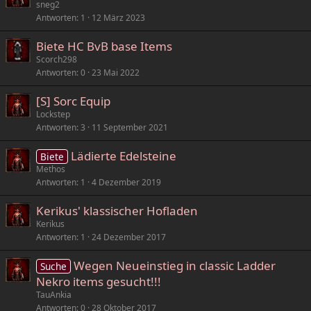
sneg2
r
e
Antworten
1
12 März 2023
r
f
t
t
Biete HC BvB base Items
e
Scorch298
t
Antworten
0
23 Mai 2022
[S] Sorc Equip
Lockstep
Antworten
3
11 September 2021
Lädierte Edelsteine
Biete
Methos
Antworten
1
4 Dezember 2019
Kerikus' klassischer Hofladen
Kerikus
Antworten
1
24 Dezember 2017
Wegen Neueinstieg in classic Ladder
Suche
Nekro items gesucht!!!
TauAnkia
Antworten
0
28 Oktober 2017