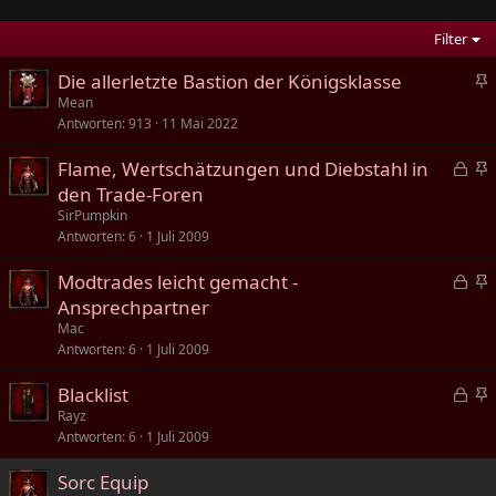
Filter
Die allerletzte Bastion der Königsklasse
n
Mean
Antworten
913
11 Mai 2022
g
e
G
Flame, Wertschätzungen und Diebstahl in
h
e
n
den Trade-Foren
e
s
g
SirPumpkin
f
p
e
Antworten
6
1 Juli 2009
t
e
h
e
G
Modtrades leicht gemacht -
r
e
t
e
n
Ansprechpartner
r
f
s
g
t
t
Mac
p
e
Antworten
6
1 Juli 2009
e
e
h
t
G
Blacklist
r
e
e
n
Rayz
r
f
Antworten
6
1 Juli 2009
s
g
t
t
p
e
e
Sorc Equip
e
h
t