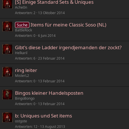
[S] Einige Standard Sets & Uniques
e
Ache0n
r
Antworten
2
13 Oktober 2014
r
t
Items für meine Classic Soso (NL)
Suche
BattleRock
Antworten
0
6 Juni 2014
Gibt's diese Ladder irgendjemanden der zockt?
Helkaril
Antworten
6
23 Februar 2014
ring leiter
MisterL2
Antworten
0
13 Februar 2014
Bingos kleiner Handelsposten
BingoBongo
Antworten
0
13 Februar 2014
b: Uniques und Set items
ostgote
Antworten
12
13 August 2013