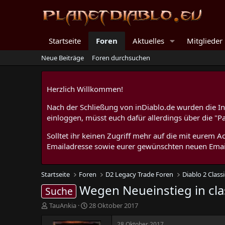
Startseite
Foren
Aktuelles
Mitglieder
Neue Beiträge
Foren durchsuchen
Herzlich Willkommen!
Nach der Schließung von inDiablo.de wurden die Inh
einloggen, müsst euch dafür allerdings über die "P
Solltet ihr keinen Zugriff mehr auf die mit eurem
Emailadresse sowie eurer gewünschten neuen Emai
Startseite
Foren
D2 Legacy Trade Foren
Diablo 2 Classi
Wegen Neueinstieg in cla
Suche
E
E
TauAnkia
28 Oktober 2017
r
r
s
s
28 Oktober 2017