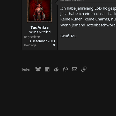
t
t
Ich habe jahrelang LoD hc ges
e
e
l
l
Jetzt habe ich einen classic Lad
l
l
Keine Runen, keine Charms, nur
e
t
Wenn jemand Totenbeschwörer Z
TauAnkia
r
a
m
Neues Mitglied
Gruß Tau
Registriert
3 Dezember 2003
Beiträge
9
Bluesky
LinkedIn
Reddit
WhatsApp
E-Mail
Link
Teilen: