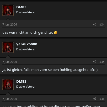
DM83
Diablo-Veteran
7 Juni 2006
#34
das war nicht an dich gerichtet
yannik6000
Diablo-Veteran
7 Juni 2006
#35
Ja, ist gleich, falls man vom selben Rohling ausgeht ( ofc..)
DM83
Diablo-Veteran
7 Juni 2006
#36
naja der beste rohling ist imho die sacred targe, außer man