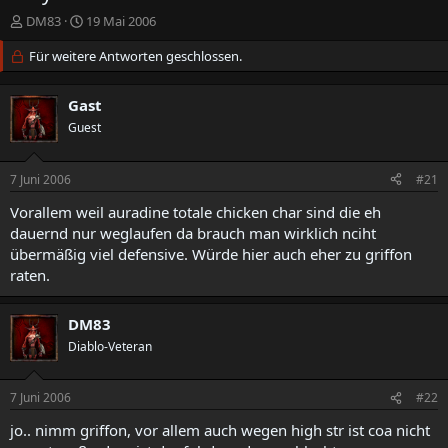
E
E
DM83
19 Mai 2006
r
r
s
Für weitere Antworten geschlossen.
s
t
t
e
e
Gast
l
l
l
Guest
l
e
t
r
a
7 Juni 2006
#21
m
Vorallem weil auradine totale chicken char sind die eh
dauernd nur weglaufen da brauch man wirklich nciht
übermäßig viel defensive. Würde hier auch eher zu griffon
raten.
DM83
Diablo-Veteran
7 Juni 2006
#22
jo.. nimm griffon, vor allem auch wegen high str ist coa nicht