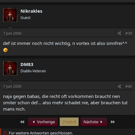
Nikrakles
Guest
7 Juni 2006
#39
def ist immer noch nicht wichtig, n vortex ist also sinnfrei^^
DM83
Diablo-Veteran
7 Juni 2006
#40
naja gegen babas, die recht oft vorkommen braucht nen
smiter schon def... also mehr schadet nie, aber brauchen tut
mans nich.
Erste
Letzte
Vorherige
2 von 4
Nächste
Für weitere Antworten geschlossen.