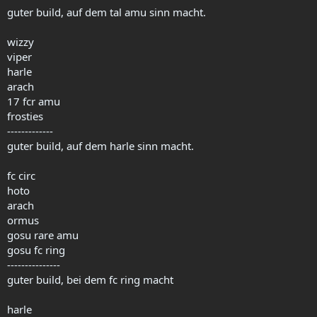
guter build, auf dem tal amu sinn macht.
wizzy
viper
harle
arach
17 fcr amu
frosties
-------------
guter build, auf dem harle sinn macht.
fc circ
hoto
arach
ormus
gosu rare amu
gosu fc ring
---------------
guter build, bei dem fc ring macht
harle