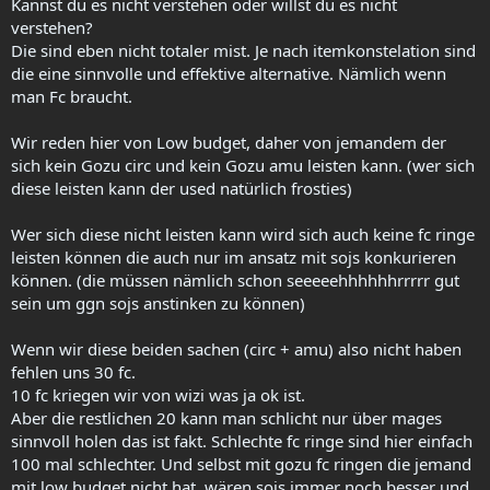
Kannst du es nicht verstehen oder willst du es nicht
schön dargestellt hast.
verstehen?
Die sind eben nicht totaler mist. Je nach itemkonstelation sind
ich will einfach zu nix raten, was mist ist. die anderen sachen sind
die eine sinnvolle und effektive alternative. Nämlich wenn
noch halbwegs vernünftig einsetzbar, aber mages nicht!
man Fc braucht.
wer mit mages spielen muss, sollte keine 95% es soso spielen und
damit haben mages hier nix verloren, mages sind einsetzbar auf
Wir reden hier von Low budget, daher von jemandem der
nem low es build und mit diversen item kombos, die du aufgelistet
sich kein Gozu circ und kein Gozu amu leisten kann. (wer sich
hast, auch relativ sinnvoll, aber um low es gehts hier halt nicht.
diese leisten kann der used natürlich frosties)
btw bräuchten wir sowieso mal nen low es guide, oder die ats dazu,
aber hab atm kaum zeit dafür :/ muss gleich auch weg~~
Wer sich diese nicht leisten kann wird sich auch keine fc ringe
leisten können die auch nur im ansatz mit sojs konkurieren
können. (die müssen nämlich schon seeeeehhhhhhrrrrr gut
sein um ggn sojs anstinken zu können)
Wenn wir diese beiden sachen (circ + amu) also nicht haben
fehlen uns 30 fc.
10 fc kriegen wir von wizi was ja ok ist.
Aber die restlichen 20 kann man schlicht nur über mages
sinnvoll holen das ist fakt. Schlechte fc ringe sind hier einfach
100 mal schlechter. Und selbst mit gozu fc ringen die jemand
mit low budget nicht hat, wären sojs immer noch besser und