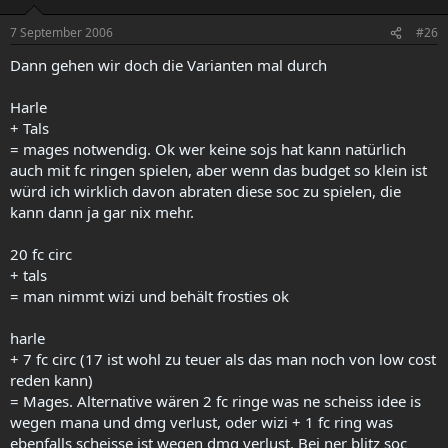
7 September 2006
#26
Dann gehen wir doch die Varianten mal durch
Harle
+ Tals
= mages notwendig. Ok wer keine sojs hat kann natürlich
auch mit fc ringen spielen, aber wenn das budget so klein ist
würd ich wirklich davon abraten diese soc zu spielen, die
kann dann ja gar nix mehr.
20 fc circ
+ tals
= man nimmt wizi und behält frosties ok
harle
+ 7 fc circ (17 ist wohl zu teuer als das man noch von low cost
reden kann)
= Mages. Alternative wären 2 fc ringe was ne scheiss idee is
wegen mana und dmg verlust, oder wizi + 1 fc ring was
ebenfalls scheisse ist wegen dmg verlust. Bei ner blitz soc