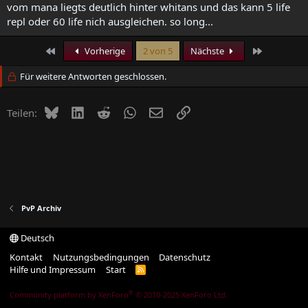
vom mana liegts deutlich hinter whitans und das kann 5 life
repl oder 60 life nich ausgleichen. so long...
Erste
Letzte
Vorherige
2 von 5
Nächste
Für weitere Antworten geschlossen.
Bluesky
LinkedIn
Reddit
WhatsApp
E-Mail
Link
Teilen:
PvP Archiv
Deutsch
Kontakt
Nutzungsbedingungen
Datenschutz
Hilfe und Impressum
Start
R
S
S
®
Community platform by XenForo
© 2010-2025 XenForo Ltd.