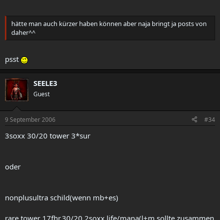
hätte man auch kürzer haben können aber naja bringt ja posts von
daher^^
psst
SEELE3
Guest
9 September 2006
#34
3soxx 30/20 tower 3*sur
oder
nonplusultra schild(wenn mb+es)
rare tower 17fhr,30/20,2soxx,life/mana(l+m sollte zusammen