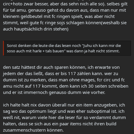
circ+hoto zwar besser, aber das sehn nich alle so). selbes gilt
für tal amu. genauso gehst du davon aus, dass man nur mit
kleinem geldbeutel mit fc ringen spielt, was aber nicht
stimmt, weil gute fc ringe sojs schlagen können(weshalb sie
auch hauptsächlich drin stehen)
Sonst denken die leute die das lesen noch "Juhu ich kann mir die
soso auch mit harle + tals bauen" was dann ja halt nicht stimmt.
den satz hättest dir auch sparen können, ich erwarte von
jedem der das ließt, dass er bis 117 zählen kann. wer zu
dumm ist zu merken, dass man ohne mages, fcr circ und fc
amu nicht auf 117 kommt, dem kann ich 30 seiten schreiben
und er ist immernoch genauso dumm wie vorher.
ich halte halt nix davon überall nur ein item anzugeben, ich
sag wo das optimum liegt und was eher suboptimal ist. ich
weiß nit, warum viele hier die leser für so verdammt dumm
halten, dass se sich aus ein paar items nicht ihren build
zusammenschustern können.