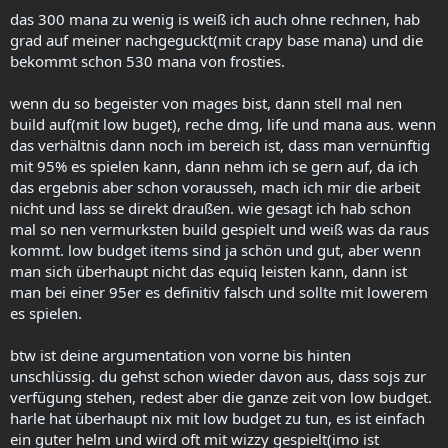
das 300 mana zu wenig is weiß ich auch ohne rechnen, hab
grad auf meiner nachgeguckt(mit crapy base mana) und die
bekommt schon 530 mana von frosties.
wenn du so begeister von mages bist, dann stell mal nen
build auf(mit low buget), reche dmg, life und mana aus. wenn
das verhältnis dann noch im bereich ist, dass man vernünftig
mit 95% es spielen kann, dann nehm ich se gern auf, da ich
das ergebnis aber schon vorausseh, mach ich mir die arbeit
nicht und lass se direkt draußen. wie gesagt ich hab schon
mal so nen vermurksten build gespielt und weiß was da raus
kommt. low budget items sind ja schön und gut, aber wenn
man sich überhaupt nicht das equiq leisten kann, dann ist
man bei einer 95er es definitiv falsch und sollte mit lowerem
es spielen.
btw ist deine argumentation von vorne bis hinten
unschlüssig. du gehst schon wieder davon aus, dass sojs zur
verfügung stehen, redest aber die ganze zeit von low budget.
harle hat überhaupt nix mit low budget zu tun, es ist einfach
ein guter helm und wird oft mit wizzy gespielt(imo ist