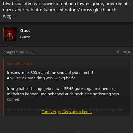
btw bräuchten wir sowieso mal nen low es guide, oder die ats
dazu, aber hab atm kaum zeit dafür :/ muss gleich auch
weg~~
Gast
Guest
7 September 2006
#28
Snok86 schrieb:
frosties=max 300 mana?! ne sind auf jeden mehr!
4 skills=~6k MAX dmg was 3k avg heißt
fc ring habe ich angegeben, weil SEHR gute sogar mit nem soj
mithalten können und nebenbei auch noch eine notlösung sein
können.
harle habe ich angegeben, weils einfach nen guter helm ist und bei
Zum Vergrößern anklicken....
genügend fc auch bei highendequiq einsetzbar ist.
aber mages? hat auf ner 95% es sorc einfach nix verloren, jeden
build, denn man damit baut ist einfach nur mist, was du ja grad sehr