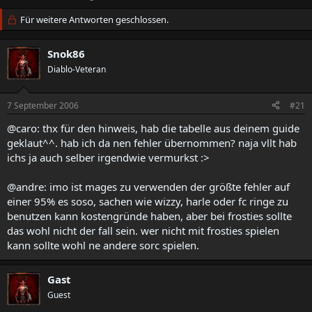
r
r
s
Für weitere Antworten geschlossen.
s
t
t
e
e
Snok86
l
l
l
Diablo-Veteran
l
e
t
r
a
7 September 2006
#21
m
@caro: thx für den hinweis, hab die tabelle aus deinem guide
geklaut^^. hab ich da nen fehler übernommen? naja vllt hab
ichs ja auch selber irgendwie vermurkst :>
@andre: imo ist mages zu verwenden der größte fehler auf
einer 95% es soso, sachen wie wizzy, harle oder fc ringe zu
benutzen kann kostengründe haben, aber bei frosties sollte
das wohl nicht der fall sein. wer nicht mit frosties spielen
kann sollte wohl ne andere sorc spielen.
Gast
Guest