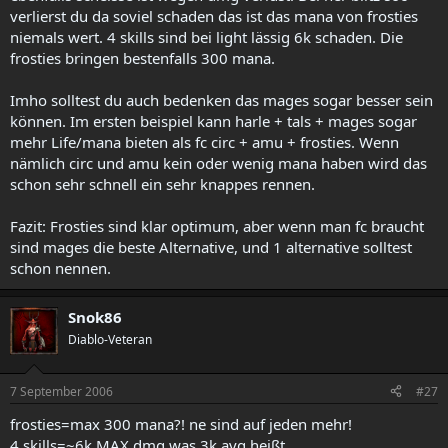
verlierst du da soviel schaden das ist das mana von frosties
niemals wert. 4 skills sind bei light lässig 6k schaden. Die
frosties bringen bestenfalls 300 mana.
Imho solltest du auch bedenken das mages sogar besser sein
können. Im ersten beispiel kann harle + tals + mages sogar
mehr Life/mana bieten als fc circ + amu + frosties. Wenn
nämlich circ und amu kein oder wenig mana haben wird das
schon sehr schnell ein sehr knappes rennen.
Fazit: Frosties sind klar optimum, aber wenn man fc braucht
sind mages die beste Alternative, und 1 alternative solltest
schon nennen.
Snok86
Diablo-Veteran
7 September 2006
#27
frosties=max 300 mana?! ne sind auf jeden mehr!
4 skills=~6k MAX dmg was 3k avg heißt