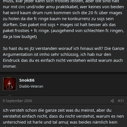
muss, klar jeder kann sich frosties leisten, aber die sind halt
nur mit circ und/oder amu praktikabel, wer keines von beiden
hat wird kaum drum rum kommen sich die 20 fc über mages
zu holen da die fc ringe kaum ne konkurrenz zu sojs sein
dürften. Das paket mit sojs + mages ist halt besser als das
paket frosties + fc ringe. (ausgehend von schlechten fc ringen,
da ja low budget)
So hast du es jtz verstanden worauf ich hinaus will? Die Ganze
Argumentation ist imho sehr schlüssig, ich hab nur den
Eindruck das du es einfach nicht verstehen willst warum auch
immer.
Snok86
Diablo-Veteran
8 September 2006
#31
ich versteh schon die ganze zeit was du meinst, aber du
verstehst einfach nicht, dass du nicht verstehst, warum es nen
unterschied ist harle und tal amu( was beides nämlich kein