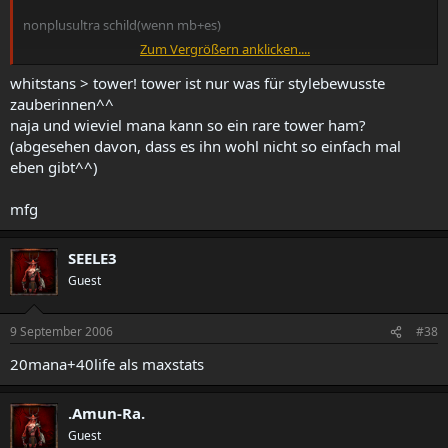
nonplusultra schild(wenn mb+es)
Zum Vergrößern anklicken....
rare tower 17fhr,30/20,2soxx,life/mana(l+m sollte zusammen ne sur
ersetzen können),resi 2*sur
whitstans > tower! tower ist nur was für stylebewusste
zauberinnen^^
sind die teureren Varianten, allerdings meiner Meinung nach die
naja und wieviel mana kann so ein rare tower ham?
besten für ne mb es soso(vorallem solch ein rare one)
(abgesehen davon, dass es ihn wohl nicht so einfach mal
eben gibt^^)
[Falls jemand das schonmal gepostet hatte,sry^^]
mfg
SEELE3
Guest
9 September 2006
#38
20mana+40life als maxstats
.Amun-Ra.
Guest