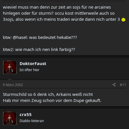
wieviel muss man denn zur zeit an sojs für ne arcaines
hinlegen oder für sturmi? occu kost mittlerweile auch so
3sojs, also wenn ich meins traden würde dann nich unter 3
btw: @hasel: was bedeutet hekabe???
btw2: wie mach ich nen link farbig??
DoktorFaust
Ist öfter hier
9 März 2002
#11
Sturmschild so 6 denk ich, Arkains weiß nicht
Hab mir mein Zeug schon vor dem Dupe gekauft.
crx55
Diablo-Veteran