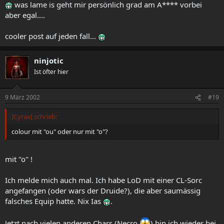
was lame is geht mir persönlich grad am A**** vorbei
aber egal....
cooler post auf jeden fall...
ninjotic
Ist öfter hier
9 März 2002
#19
]Cyrax[ schrieb:
colour mit "ou" oder nur mit "o"?
mit "o" !
Ich melde mich auch mal. Ich habe LoD mit einer CL-Sorc
angefangen (oder wars der Druide?), die aber saumässig
falsches Equip hatte. Nix Ias
.
Jetzt nach vielen anderen Chars (Necro
) bin ich wieder bei