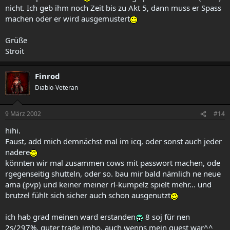
nicht. Ich geb ihm noch Zeit bis zu Akt 5, dann muss er Spass
machen oder er wird ausgemustert
Grüße
Stroit
Finrod
Diablo-Veteran
9 März 2002
#14
hihi.
Faust, add mich demnächst mal im icq, oder sonst auch jeder
nadere
könnten wir mal zusammen cows mit passwort machen, ode
rgegenseitig shutteln, oder so. bau mir bald nämlich ne neue
ama (pvp) und keiner meiner rl-kumpelz spielt mehr... und
brutzel fühlt sich sicher auch schon ausgenutzt
ich hab grad meinen ward erstanden
8 soj für nen
2s/297%. guter trade imho, auch wenns mein quest war^^