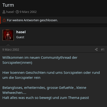
Turm
E
E
hasel
9 März 2002
r
r
s
Für weitere Antworten geschlossen.
s
t
t
e
e
hasel
l
l
l
Guest
l
e
t
r
a
9 März 2002
#1
m
Willkommen im neuen Communitythread der
Sorcspieler(innen)
Hier koennen Geschichten rund ums Sorcspielen oder rund
um die Sorcspieler rein
Belangloses, erheiterndes, grosse Gefuehle , kleine
Wehwechen....
Halt alles was euch so bewegt und zum Thema passt