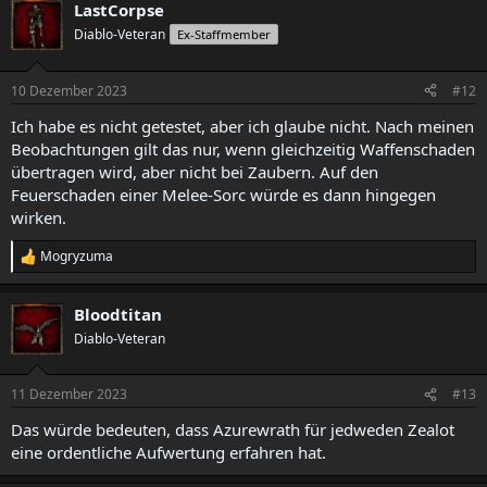
LastCorpse
Diablo-Veteran
Ex-Staffmember
10 Dezember 2023
#12
Ich habe es nicht getestet, aber ich glaube nicht. Nach meinen
Beobachtungen gilt das nur, wenn gleichzeitig Waffenschaden
übertragen wird, aber nicht bei Zaubern. Auf den
Feuerschaden einer Melee-Sorc würde es dann hingegen
wirken.
Mogryzuma
R
e
a
Bloodtitan
k
t
Diablo-Veteran
i
o
n
11 Dezember 2023
#13
e
n
Das würde bedeuten, dass Azurewrath für jedweden Zealot
:
eine ordentliche Aufwertung erfahren hat.