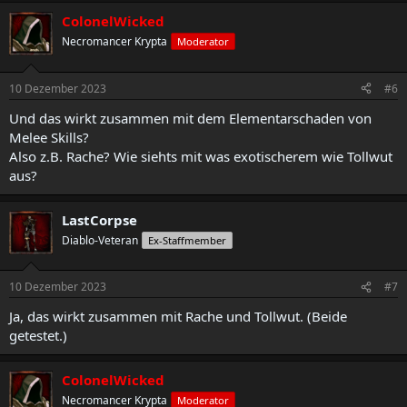
ColonelWicked
Necromancer Krypta
Moderator
10 Dezember 2023
#6
Und das wirkt zusammen mit dem Elementarschaden von
Melee Skills?
Also z.B. Rache? Wie siehts mit was exotischerem wie Tollwut
aus?
LastCorpse
Diablo-Veteran
Ex-Staffmember
10 Dezember 2023
#7
Ja, das wirkt zusammen mit Rache und Tollwut. (Beide
getestet.)
ColonelWicked
Necromancer Krypta
Moderator