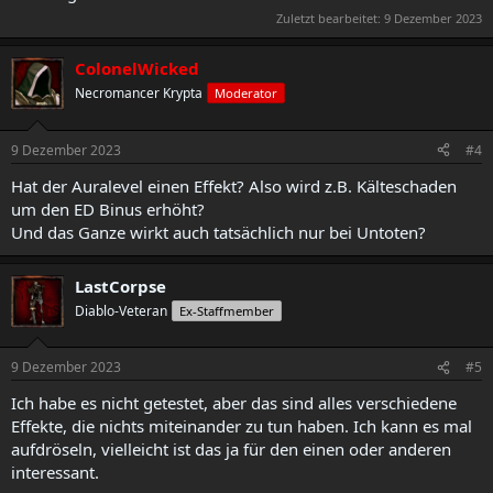
Zuletzt bearbeitet:
9 Dezember 2023
ColonelWicked
Necromancer Krypta
Moderator
9 Dezember 2023
#4
Hat der Auralevel einen Effekt? Also wird z.B. Kälteschaden
um den ED Binus erhöht?
Und das Ganze wirkt auch tatsächlich nur bei Untoten?
LastCorpse
Diablo-Veteran
Ex-Staffmember
9 Dezember 2023
#5
Ich habe es nicht getestet, aber das sind alles verschiedene
Effekte, die nichts miteinander zu tun haben. Ich kann es mal
aufdröseln, vielleicht ist das ja für den einen oder anderen
interessant.