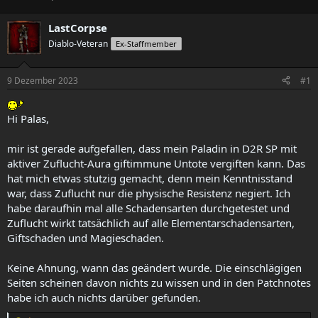
r
r
s
s
LastCorpse
t
t
Diablo-Veteran
Ex-Staffmember
e
e
l
l
l
l
9 Dezember 2023
#1
e
t
r
a
m
Hi Palas,
mir ist gerade aufgefallen, dass mein Paladin in D2R SP mit
aktiver Zuflucht-Aura giftimmune Untote vergiften kann. Das
hat mich etwas stutzig gemacht, denn mein Kenntnisstand
war, dass Zuflucht nur die physische Resistenz negiert. Ich
habe daraufhin mal alle Schadensarten durchgetestet und
Zuflucht wirkt tatsächlich auf alle Elementarschadensarten,
Giftschaden und Magieschaden.
Keine Ahnung, wann das geändert wurde. Die einschlägigen
Seiten scheinen davon nichts zu wissen und in den Patchnotes
habe ich auch nichts darüber gefunden.