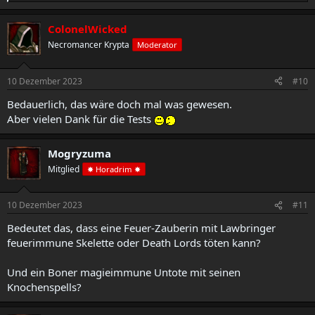
e
a
ColonelWicked
k
t
Necromancer Krypta
Moderator
i
o
n
10 Dezember 2023
#10
e
n
Bedauerlich, das wäre doch mal was gewesen.
:
Aber vielen Dank für die Tests
Mogryzuma
Mitglied
✸ Horadrim ✸
10 Dezember 2023
#11
Bedeutet das, dass eine Feuer-Zauberin mit Lawbringer
feuerimmune Skelette oder Death Lords töten kann?
Und ein Boner magieimmune Untote mit seinen
Knochenspells?