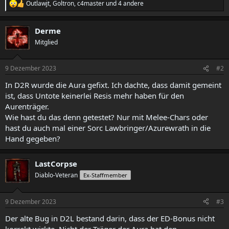
Outlawjt
,
Goltron
,
c4master
und 4 andere
R
e
a
Derme
k
t
Mitglied
i
o
n
9 Dezember 2023
#2
e
n
In D2R wurde die Aura gefixt. Ich dachte, dass damit gemeint
:
ist, dass Untote keinerlei Resis mehr haben für den
Aurenträger.
Wie hast du das denn getestet? Nur mit Melee-Chars oder
hast du auch mal einer Sorc Lawbringer/Azurewrath in die
Hand gegeben?
LastCorpse
Diablo-Veteran
Ex-Staffmember
9 Dezember 2023
#3
Der alte Bug in D2L bestand darin, dass der ED-Bonus nicht
korrekt wirkte. Nicht der Träger der Aura hat den