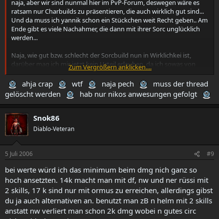
naja, aber wir sind nunmal hier im PvP-Forum, deswegen wäre es
ratsam nur Charbuilds zu präsentieren, die auch wirklich gut sind...
Und da muss ich yannik schon ein Stückchen weit Recht geben.. Am
Ende gibt es viele Nachahmer, die dann mit ihrer Sorc unglücklich
werden...
Naja, wie gut bzw. schlecht der Sorcbuild nun in Wirklichkei ist,
darüber mag ich mir jetzt kein Urteil erlauben, da ich sowas von
Zum Vergrößern anklicken....
vornerein noch nie getestet habe
ahja crap
wtf
naja pech
muss der thread
gelöscht werden
hab nur nikos anwesungen gefolgt
Snok86
Diablo-Veteran
5 Juli 2006
#9
bei werte würd ich das minimum beim dmg nich ganz so
hoch ansetzten. 14k macht man mit df, nw und ner rüssi mit
2 skills, 17 k sind nur mit ormus zu erreichen, allerdings gibst
du ja auch alternativen an. benutzt man zB n helm mit 2 skills
anstatt nw verliert man schon 2k dmg wobei n gutes circ