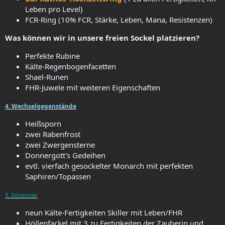
Leben pro Level)
FCR-Ring (10% FCR, Stärke, Leben, Mana, Resistenzen)
Was können wir in unsere freien Sockel platzieren?
Perfekte Rubine
Kälte-Regenbogenfacetten
Shael-Runen
FHR-Juwele mit weiteren Eigenschaften
4. Wechselgegenstände
Heißsporn
zwei Rabenfrost
zwei Zwergensterne
Donnergott's Gedeihen
evtl. vierfach gesockelter Monarch mit perfekten
Saphiren/Topassen
5. Inventar
neun Kälte-Fertigkeiten Skiller mit Leben/FHR
Höllenfackel mit 3 zu Fertigkeiten der Zauberin und