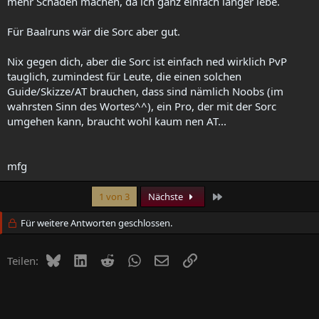
mehr Schaden machen, da ich ganz einfach länger lebe.
Für Baalruns wär die Sorc aber gut.
Nix gegen dich, aber die Sorc ist einfach ned wirklich PvP
tauglich, zumindest für Leute, die einen solchen
Guide/Skizze/AT brauchen, dass sind nämlich Noobs (im
wahrsten Sinn des Wortes^^), ein Pro, der mit der Sorc
umgehen kann, braucht wohl kaum nen AT...
mfg
Letzte
1 von 3
Nächste
Für weitere Antworten geschlossen.
Bluesky
LinkedIn
Reddit
WhatsApp
E-Mail
Link
Teilen: