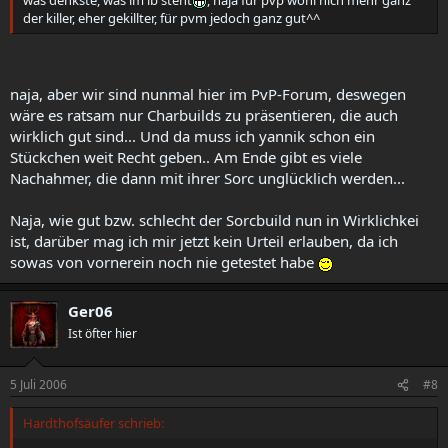
was denkste, was im lb steht
, naja für pvp wohl nich mehr ganz
der killer, eher gekillter, für pvm jedoch ganz gut^^
naja, aber wir sind nunmal hier im PvP-Forum, deswegen
wäre es ratsam nur Charbuilds zu präsentieren, die auch
wirklich gut sind... Und da muss ich yannik schon ein
Stückchen weit Recht geben.. Am Ende gibt es viele
Nachahmer, die dann mit ihrer Sorc unglücklich werden...
Naja, wie gut bzw. schlecht der Sorcbuild nun in Wirklichkei
ist, darüber mag ich mir jetzt kein Urteil erlauben, da ich
sowas von vornerein noch nie getestet habe
Ger06
Ist öfter hier
5 Juli 2006
#8
Hardthofsäufer schrieb: