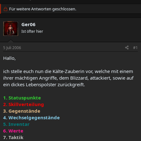
r
r
s
Für weitere Antworten geschlossen.
s
t
t
e
e
Ger06
l
l
l
Ist öfter hier
l
e
t
r
a
5 Juli 2006
#1
m
Hallo,
ich stelle euch nun die Kälte-Zauberin vor, welche mit einem
ihrer mächtigen Angriffe, dem Blizzard, attackiert, sowie auf
ein dickes Lebenspolster zurückgreift.
1. Statuspunkte
2. Skillverteilung
3. Gegenstände
4. Wechselgegenstände
5. Inventar
6. Werte
7. Taktik