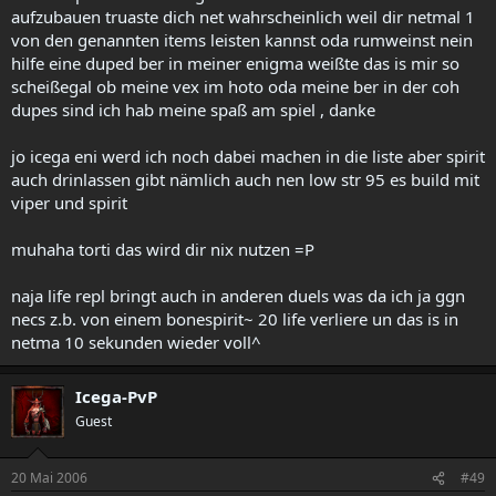
aufzubauen truaste dich net wahrscheinlich weil dir netmal 1
von den genannten items leisten kannst oda rumweinst nein
hilfe eine duped ber in meiner enigma weißte das is mir so
scheißegal ob meine vex im hoto oda meine ber in der coh
dupes sind ich hab meine spaß am spiel , danke
jo icega eni werd ich noch dabei machen in die liste aber spirit
auch drinlassen gibt nämlich auch nen low str 95 es build mit
viper und spirit
muhaha torti das wird dir nix nutzen =P
naja life repl bringt auch in anderen duels was da ich ja ggn
necs z.b. von einem bonespirit~ 20 life verliere un das is in
netma 10 sekunden wieder voll^
Icega-PvP
Guest
20 Mai 2006
#49