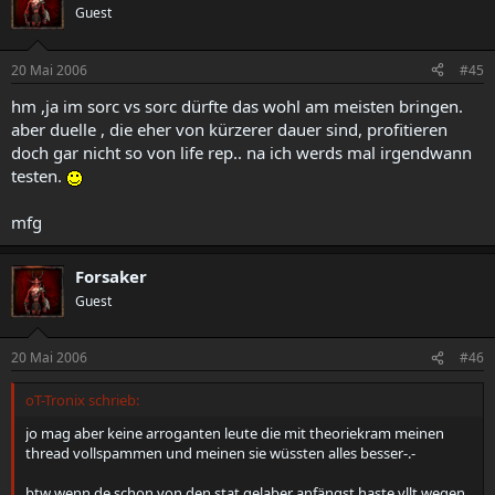
Guest
20 Mai 2006
#45
hm ,ja im sorc vs sorc dürfte das wohl am meisten bringen.
aber duelle , die eher von kürzerer dauer sind, profitieren
doch gar nicht so von life rep.. na ich werds mal irgendwann
testen.
mfg
Forsaker
Guest
20 Mai 2006
#46
oT-Tronix schrieb:
jo mag aber keine arroganten leute die mit theoriekram meinen
thread vollspammen und meinen sie wüssten alles besser-.-
btw wenn de schon von den stat gelaber anfängst haste vllt wegen