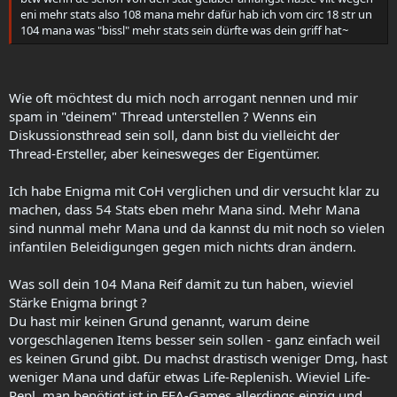
eni mehr stats also 108 mana mehr dafür hab ich vom circ 18 str un
104 mana was "bissl" mehr stats sein dürfte was dein griff hat~
Wie oft möchtest du mich noch arrogant nennen und mir
spam in "deinem" Thread unterstellen ? Wenns ein
Diskussionsthread sein soll, dann bist du vielleicht der
Thread-Ersteller, aber keinesweges der Eigentümer.
Ich habe Enigma mit CoH verglichen und dir versucht klar zu
machen, dass 54 Stats eben mehr Mana sind. Mehr Mana
sind nunmal mehr Mana und da kannst du mit noch so vielen
infantilen Beleidigungen gegen mich nichts dran ändern.
Was soll dein 104 Mana Reif damit zu tun haben, wieviel
Stärke Enigma bringt ?
Du hast mir keinen Grund genannt, warum deine
vorgeschlagenen Items besser sein sollen - ganz einfach weil
es keinen Grund gibt. Du machst drastisch weniger Dmg, hast
weniger Mana und dafür etwas Life-Replenish. Wieviel Life-
Repl. man benötigt ist in FFA-Games allerdings einzig und