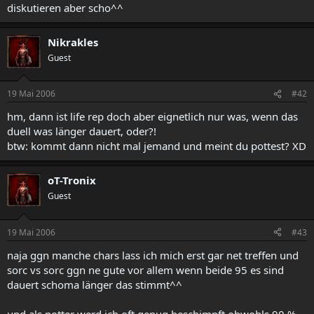
diskutieren aber scho^^
Nikrakles
Guest
19 Mai 2006
#42
hm, dann ist life rep doch aber eignetlich nur was, wenn das
duell was länger dauert, oder?!
btw: kommt dann nicht mal jemand und meint du pottest? XD
oT-Tronix
Guest
19 Mai 2006
#43
naja ggn manche chars lass ich mich erst gar net treffen und
sorc vs sorc ggn ne gute vor allem wenn beide 95 es sind
dauert schoma länger das stimmt^^
und als potter werd ich oft genug beschimpft obwohls 90 %