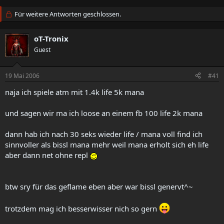
r
r
s
Für weitere Antworten geschlossen.
s
t
t
e
e
oT-Tronix
l
l
l
Guest
l
e
t
r
a
19 Mai 2006
#41
m
naja ich spiele atm mit 1.4k life 5k mana
und sagen wir ma ich loose an einem fb 100 life 2k mana
dann hab ich nach 30 seks wieder life / mana voll find ich
sinnvoller als bissl mana mehr weil mana erholt sich eh life
aber dann net ohne repl
btw sry für das geflame eben aber war bissl genervt^~
trotzdem mag ich besserwisser nich so gern