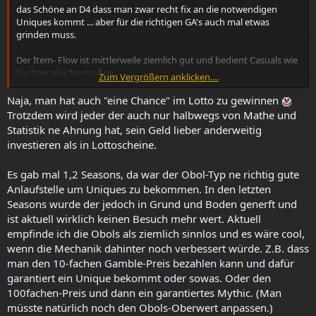
das Schöne an D4 dass man zwar recht fix an die notwendigen
Uniques kommt ... aber für die richtigen GA's auch mal etwas
grinden muss.
Der Item- Flow ist mittlerweile ziemlich gut und bedient Casuals wie
Suchter gleichermaßen.
Zum Vergrößern anklicken....
Natürlich kann man mal mehr oder weniger Glück haben. Aber im
Naja, man hat auch "eine Chance" im Lotto zu gewinnen
Allgemeinen stimmt das Ergebnis im Verhältnis zur Anstrengung,
Trotzdem wird jeder der auch nur halbwegs von Mathe und
RNG halt.
Statistik ne Ahnung hat, sein Geld lieber anderweitig
investieren als in Lottoscheine.
Es gab mal 1,2 Seasons, da war der Obol-Typ ne richtig gute
Anlaufstelle um Uniques zu bekommen. In den letzten
Seasons wurde der jedoch in Grund und Boden generft und
ist aktuell wirklich keinen Besuch mehr wert. Aktuell
empfinde ich die Obols als ziemlich sinnlos und es wäre cool,
wenn die Mechanik dahinter noch verbessert würde. Z.B. dass
man den 10-fachen Gamble-Preis bezahlen kann und dafür
garantiert ein Unique bekommt oder sowas. Oder den
100fachen-Preis und dann ein garantiertes Mythic. (Man
müsste natürlich noch den Obols-Oberwert anpassen.)