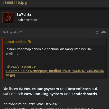
45695410.jpg
8u7ch3r
Diablo-Veteran
26 August 2025
#89
Cloud schrieb:
In ihrer Roadmap haben die nochmal die Ranglisten bei 2026
erwähnt.
https://bnetcmsus-
a.akamaihd.net/cms/page_media/H3W8HFJM48HZ17440456954
10.jpg
Die listen da
Neues Rangsystem
und
Bestenlisten
auf.
Auf Englisch
New Ranking System
und
Leaderboards
.
Ich frage mich jetzt: Was ist was?
Leaderboards wird wohl vergleichbar sein mit den GR