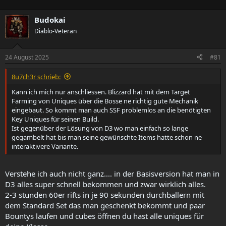
r
r
s
s
Budokai
t
t
Diablo-Veteran
e
e
l
l
l
l
24 August 2025
#81
e
t
r
a
8u7ch3r schrieb:
m
Kann ich mich nur anschliessen. Blizzard hat mit dem Target
Farming von Uniques über die Bosse ne richtig gute Mechanik
eingebaut. So kommt man auch SSF problemlos an die benötigten
Key Uniques für seinen Build.
Ist gegenüber der Lösung von D3 wo man einfach so lange
gegambelt hat bis man seine gewünschte Items hatte schon ne
interaktivere Variante.
Verstehe ich auch nicht ganz.... in der Basisversion hat man in
D3 alles super schnell bekommen und zwar wirklich alles.
2-3 stunden 60er rifts in je 90 sekunden durchballern mit
dem Standard Set das man geschenkt bekommt und paar
Bountys laufen und cubes öffnen du hast alle uniques für