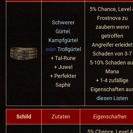
5% Chance, Level 
Frostnova zu
Schwerer
zaubern wenn
Gürtel
,
getroffen
Kampfgürtel
Angreifer erleidet
oder
Trollgürtel
Schaden von 3-7
+ Tal-Rune
5-10% Schaden au
+ Juwel
Mana
+ Perfekter
+ 1-4 zufällige
Saphir
Eigenschaften au
diesen Listen
Schild
Zutaten
Eigenschaften
5% Chance, Level 4