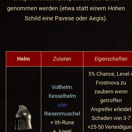
genommen werden (etwa statt einem Hohen
Schild eine Pavese oder Aegis).
Helm
Zutaten
Eigenschaften
5% Chance, Level 
Frostnova zu
Vollhelm
,
zaubern wenn
Kesselhelm
getroffen
oder
Angreifer erleidet
Riesenmuschel
Schaden von 3-7
+ Ith-Rune
+25-50 Verteidigu
+ Juwel