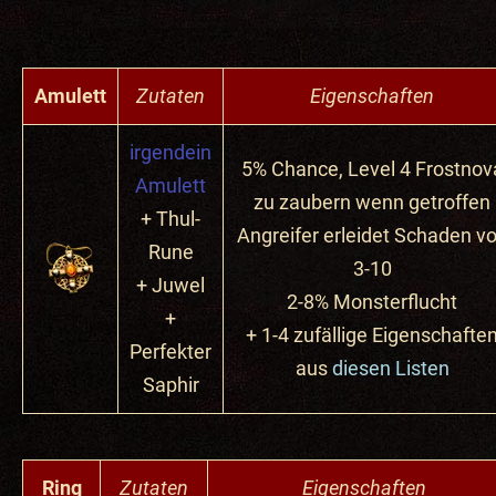
Amulett
Zutaten
Eigenschaften
irgendein
5% Chance, Level 4 Frostnov
Amulett
zu zaubern wenn getroffen
+ Thul-
Angreifer erleidet Schaden v
Rune
3-10
+ Juwel
2-8% Monsterflucht
+
+ 1-4 zufällige Eigenschafte
Perfekter
aus
diesen Listen
Saphir
Ring
Zutaten
Eigenschaften