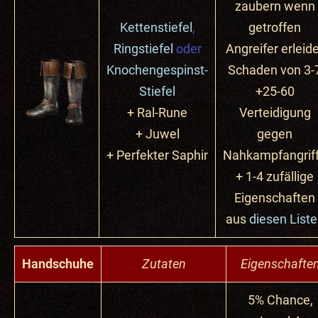
zaubern wenn
Kettenstiefel
,
getroffen
Ringstiefel
oder
Angreifer erleid
Knochengespinst-
Schaden von 3-
Stiefel
+25-60
+ Ral-Rune
Verteidigung
+ Juwel
gegen
+ Perfekter
Saphir
Nahkampfangrif
+ 1-4 zufällige
Eigenschaften
aus
diesen List
Handschuhe
Zutaten
Eigenschafte
5% Chance,