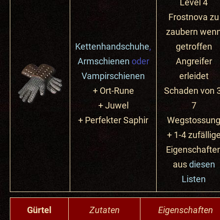
Level 4
Frostnova zu
zaubern wen
Kettenhandschuhe
,
getroffen
Armschienen
oder
Angreifer
Vampirschienen
erleidet
+ Ort-Rune
Schaden von 3
+ Juwel
7
+ Perfekter
Saphir
Wegstossun
+ 1-4 zufällig
Eigenschafte
aus
diesen
Listen
Gürtel
Zutaten
Eigenschaften