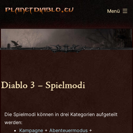
Zum
Menü
Inhalt
springen
PlanetDiablo.eu
Diablo 3 – Spielmodi
Die Spielmodi können in drei Kategorien aufgeteilt
werden:
Kampagne
+
Abenteuermodus
+