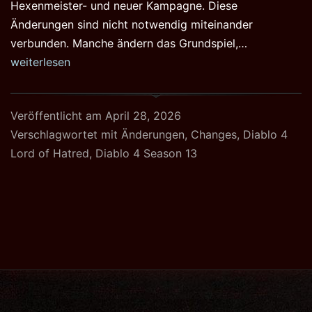
Hexenmeister- und neuer Kampagne. Diese
Änderungen sind nicht notwendig miteinander
Diablo
verbunden. Manche ändern das Grundspiel,…
IV
weiterlesen
mit
grossen
Veröffentlicht am
April 28, 2026
Änderungen
Verschlagwortet mit
Änderungen
,
Changes
,
Diablo 4
in
Lord of Hatred
,
Diablo 4 Season 13
Season
13