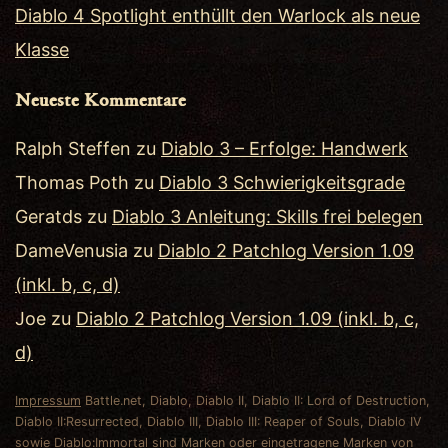
Diablo 4 Spotlight enthüllt den Warlock als neue
Klasse
Neueste Kommentare
Ralph Steffen
zu
Diablo 3 – Erfolge: Handwerk
Thomas Poth
zu
Diablo 3 Schwierigkeitsgrade
Geratds
zu
Diablo 3 Anleitung: Skills frei belegen
DameVenusia
zu
Diablo 2 Patchlog Version 1.09
(inkl. b, c, d)
Joe
zu
Diablo 2 Patchlog Version 1.09 (inkl. b, c,
d)
Impressum
Battle.net, Diablo, Diablo II, Diablo II: Lord of Destruction,
Diablo II:Resurrected, Diablo III, Diablo III: Reaper of Souls, Diablo IV
sowie Diablo:Immortal sind Marken oder eingetragene Marken von