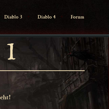
Diablo 3
Diablo 4
Forum
enü
Menü
Menü
ffnen
öffnen
öffnen
 1
eht!