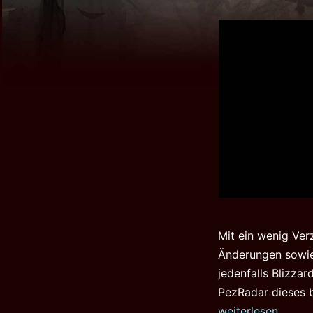
Mit ein wenig Ver
Änderungen sowie
jedenfalls Blizza
PezRadar dieses b
D2:R
weiterlesen