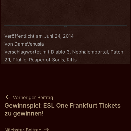
Veröffentlicht am
Juni 24, 2014
Von
DameVenusia
Verschlagwortet mit
Diablo 3
,
Nephalemportal
,
Patch
2.1
,
Pfuhle
,
Reaper of Souls
,
Rifts
Beitragsnavigation
Vorheriger Beitrag
Gewinnspiel: ESL One Frankfurt Tickets
zu gewinnen!
Nächster Beitrag