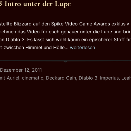
3 Intro unter der Lupe
ellte Blizzard auf den Spike Video Game Awards exklusiv 
 nehmen das Video für euch genauer unter die Lupe und bri
n Diablo 3. Es lässt sich wohl kaum ein epischerer Stoff fi
Das
cht zwischen Himmel und Hölle…
weiterlesen
Diablo
3
Dezember 12, 2011
Intro
mit
Auriel
,
cinematic
,
Deckard Cain
,
Diablo 3
,
Imperius
,
Lea
unter
der
Lupe