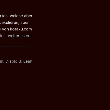
arten, welche aber
ekulieren, aber
te von kotaku.com
Das
 die…
weiterlesen
Herz
von
Diablo:
in
,
Diablo 3
,
Leah
Das
Buch
von
Cain