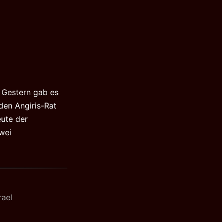
. Gestern gab es
 den Angiris-Rat
eute der
zwei
rael