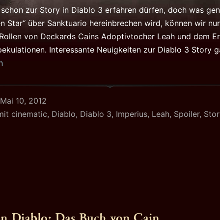
 schon zur Story in Diablo 3 erfahren dürfen, doch was ge
en Star“ über Sanktuario hereinbrechen wird, können wir nu
 Rollen von Deckards Cains Adoptivtocher Leah und dem Er
Spekulationen. Interessante Neuigkeiten zur Diablo 3 Story g
n
Mai 10, 2012
mit
cinematic
,
Diablo
,
Diablo 3
,
Imperius
,
Leah
,
Spoiler
,
Stor
ts
s
n Diablo: Das Buch von Cain