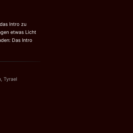
das Intro zu
ngen etwas Licht
nden: Das Intro
h
,
Tyrael