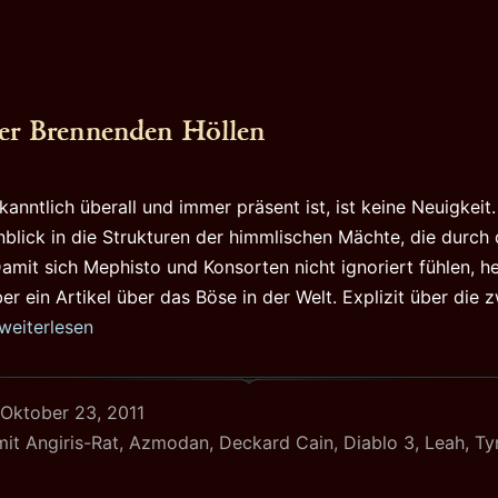
er Brennenden Höllen
anntlich überall und immer präsent ist, ist keine Neuigkeit
inblick in die Strukturen der himmlischen Mächte, die durch
amit sich Mephisto und Konsorten nicht ignoriert fühlen, h
er ein Artikel über das Böse in der Welt. Explizit über die 
Die
weiterlesen
Herrn
der
Oktober 23, 2011
Brennenden
mit
Angiris-Rat
,
Azmodan
,
Deckard Cain
,
Diablo 3
,
Leah
,
Ty
Höllen