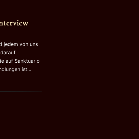
nterview
nd jedem von uns
 darauf
die auf Sanktuario
"Die
ndlungen ist…
Legende
von
Sanktuario…"
–
Chris
Metzen
im
Interview