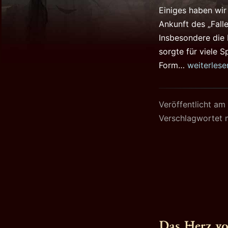
Einiges haben wir
Ankunft des „Fall
Insbesondere die
sorgte für viele 
Diablo
Form…
weiterlese
3
Story
Veröffentlicht am
Spoiler
Verschlagwortet 
–
Screensho
der
Diablo
3
Cinematic
Das Herz vo