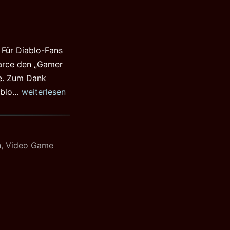
 Für Diablo-Fans
arce den „Gamer
e. Zum Dank
Intro
iablo…
weiterlesen
von
Diablo
3
h
,
Video Game
bekanntgegeben