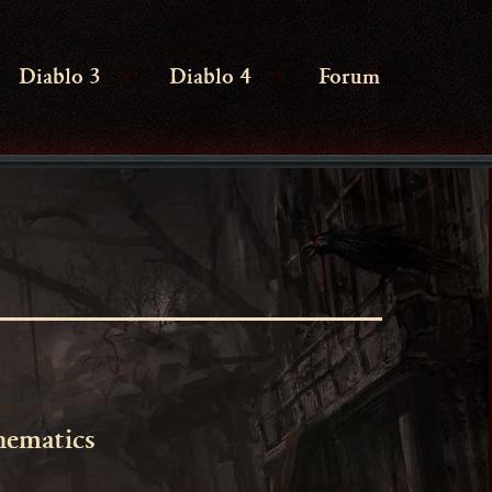
Diablo 3
Diablo 4
Forum
enü
Menü
Menü
ffnen
öffnen
öffnen
nematics