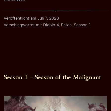
Seaso
of
Veröffentlicht am
Juli 7, 2023
the
Verschlagwortet mit
Diablo 4
,
Patch
,
Season 1
Malign
Season 1 – Season of the Malignant