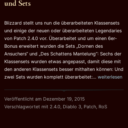
und Sets
Blizzard stellt uns nun die überarbeiteten Klassensets
und einige der neuen oder überarbeiteten Legendaries
von Patch 2.4.0 vor. Überarbeitet und um einen 6er-
Bonus erweitert wurden die Sets „Dornen des
Ansuchers“ und „Des Schattens Mantelung“: Sechs der
Klassensets wurden etwas angepasst, damit diese mit
den anderen Klassensets besser mithalten können: Und
Diablo
zwei Sets wurden komplett überarbeitet:…
weiterlesen
3
Patch
Veröffentlicht am
Dezember 19, 2015
2.4.0:
Verschlagwortet mit
2.4.0
,
Diablo 3
,
Patch
,
RoS
Gegenstände
und
Sets