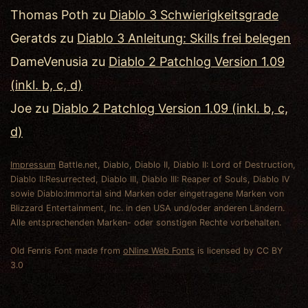
Thomas Poth
zu
Diablo 3 Schwierigkeitsgrade
Geratds
zu
Diablo 3 Anleitung: Skills frei belegen
DameVenusia
zu
Diablo 2 Patchlog Version 1.09
(inkl. b, c, d)
Joe
zu
Diablo 2 Patchlog Version 1.09 (inkl. b, c,
d)
Impressum
Battle.net, Diablo, Diablo II, Diablo II: Lord of Destruction,
Diablo II:Resurrected, Diablo III, Diablo III: Reaper of Souls, Diablo IV
sowie Diablo:Immortal sind Marken oder eingetragene Marken von
Blizzard Entertainment, Inc. in den USA und/oder anderen Ländern.
Alle entsprechenden Marken- oder sonstigen Rechte vorbehalten.
Old Fenris Font made from
oNline Web Fonts
is licensed by CC BY
3.0