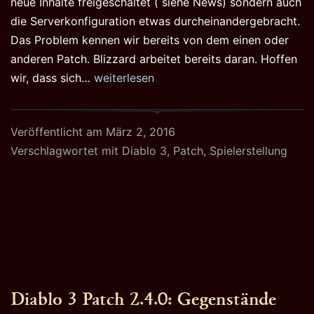
neue Inhalte freigeschaltet ( siehe News) sondern auch
die Serverkonfiguration etwas durcheinandergebracht.
Das Problem kennen wir bereits von dem einen oder
anderen Patch. Blizzard arbeitet bereits daran. Hoffen
Diablo
wir, dass sich…
weiterlesen
3:
Spielerstellung
Veröffentlicht am
März 2, 2016
zur
Verschlagwortet mit
Diablo 3
,
Patch
,
Spielerstellung
Zeit
schwierig
Diablo 3 Patch 2.4.0: Gegenstände