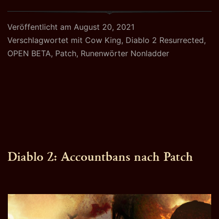
2
Resurrected
Veröffentlicht am
August 20, 2021
Beta:
Verschlagwortet mit
Cow King
,
Diablo 2 Resurrected
,
Mehr
OPEN BETA
,
Patch
,
Runenwörter Nonladder
für
alle
Diablo 2: Accountbans nach Patch