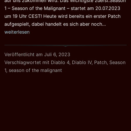
auf uns zukommen wird. Das Wichtigste zuerst:Season
1 – Season of the Malignant – startet am 20.07.2023
um 19 Uhr CEST! Heute wird bereits ein erster Patch
Season
aufgespielt, dabei handelt es sich aber noch…
1
weiterlesen
–
Season
Veröffentlicht am
Juli 6, 2023
of
Verschlagwortet mit
Diablo 4
,
Diablo IV
,
Patch
,
Season
the
1
,
season of the malignant
Malignant