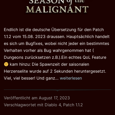
Endlich ist die deutsche Übersetzung für den Patch
1.1.2 vom 15.08. 2023 draussen. Hauptsächlich handelt
es sich um Bugfixes, wobei nicht jeder ein bestimmtes
Verhalten vorher als Bug wahrgenommen hat (
Dungeons zurücksetzen z.B.).Ein echtes QoL Feature
kam hinzu: Die Spawnzeit der saisonalen
Herzenselite wurde auf 2 Sekunden heruntergesetzt.
Diablo
Viel, viel besser! Und ganz…
weiterlesen
4
Patch
Veröffentlicht am
August 17, 2023
1.1.2
Verschlagwortet mit
Diablo 4
,
Patch 1.1.2