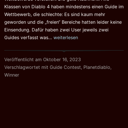
Klassen von Diablo 4 haben mindestens einen Guide im
Wettbewerb, die schlechte: Es sind kaum mehr
geworden und die „freien“ Bereiche hatten leider keine
Einsendung. Dafür haben zwei User jeweils zwei
Die
Guides verfasst was…
weiterlesen
Gewinner
unseres
Veröffentlicht am
Oktober 16, 2023
Planetdiablo
Verschlagwortet mit
Guide Contest
,
Planetdiablo
,
Diablo
Winner
4
Guide-
Contests