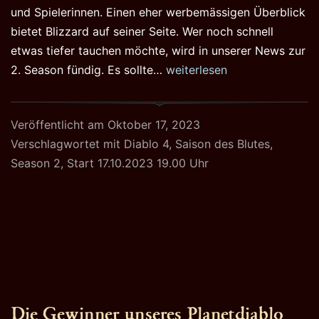
und Spielerinnen. Einen eher werbemässigen Überblick
bietet Blizzard auf seiner Seite. Wer noch schnell
etwas tiefer tauchen möchte, wird in unserer News zur
Diablo
2. Season fündig. Es sollte…
weiterlesen
4
Saison
Veröffentlicht am
Oktober 17, 2023
des
Verschlagwortet mit
Diablo 4
,
Saison des Blutes
,
Blutes
Season 2
,
Start 17.10.2023 19.00 Uhr
startet
gleich
Die Gewinner unseres Planetdiablo