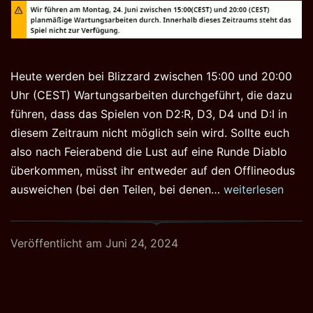
Heute werden bei Blizzard zwischen 15:00 und 20:00
Uhr (CEST) Wartungsarbeiten durchgeführt, die dazu
führen, dass das Spielen von D2:R, D3, D4 und D:I in
diesem Zeitraum nicht möglich sein wird. Sollte euch
also nach Feierabend die Lust auf eine Runde Diablo
überkommen, müsst ihr entweder auf den Offlineodus
Downtime
ausweichen (bei den Teilen, bei denen…
weiterlesen
Diablo
24.06.2024
Veröffentlicht am
Juni 24, 2024
–
15:00
–
20:00