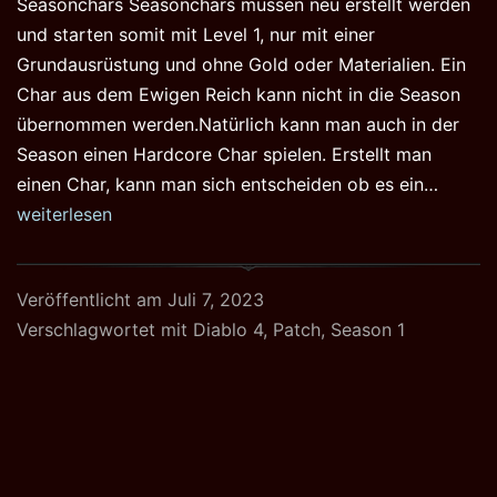
Seasonchars Seasonchars müssen neu erstellt werden
und starten somit mit Level 1, nur mit einer
Grundausrüstung und ohne Gold oder Materialien. Ein
Char aus dem Ewigen Reich kann nicht in die Season
übernommen werden.Natürlich kann man auch in der
Season einen Hardcore Char spielen. Erstellt man
Featur
einen Char, kann man sich entscheiden ob es ein…
der
weiterlesen
Seaso
of
Veröffentlicht am
Juli 7, 2023
the
Verschlagwortet mit
Diablo 4
,
Patch
,
Season 1
Malign