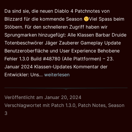
Da sind sie, die neuen Diablo 4 Patchnotes von
Blizzard für die kommende Season
Viel Spass beim
Stöbern. Für den schnelleren Zugriff haben wir
Sprungmarken hinzugefügt: Alle Klassen Barbar Druide
Totenbeschwörer Jäger Zauberer Gameplay Update
Benutzeroberfläche und User Experience Behobene
Fehler 1.3.0 Build #48780 (Alle Plattformen) – 23.
Januar 2024 Klassen-Updates Kommentar der
Diablo
Entwickler: Uns…
weiterlesen
4
Patchnotes
Veröffentlicht am
Januar 20, 2024
für
Verschlagwortet mit
Patch 1.3.0
,
Patch Notes
,
Season
Patch
3
1.3.0
Season
3