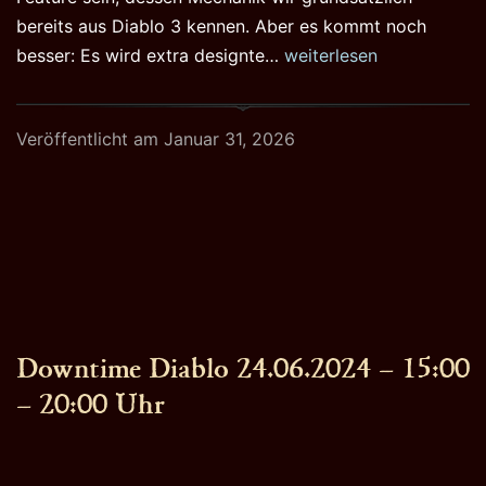
bereits aus Diablo 3 kennen. Aber es kommt noch
D4
besser: Es wird extra designte…
weiterlesen
PTR
Patch
Veröffentlicht am
Januar 31, 2026
2.6.0
startet
am
03.
Februar
2026
Downtime Diablo 24.06.2024 – 15:00
– 20:00 Uhr