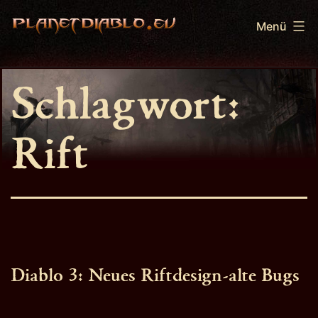
Zum
Menü
Inhalt
springen
PlanetDiablo.eu
Schlagwort:
Rift
Diablo 3: Neues Riftdesign-alte Bugs