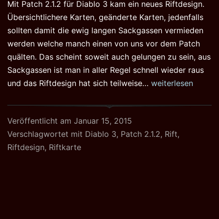
Mit Patch 2.1.2 für Diablo 3 kam ein neues Riftdesign.
Übersichtlichere Karten, geänderte Karten, jedenfalls
sollten damit die ewig langen Sackgassen vermieden
werden welche manch einen von uns vor dem Patch
quälten. Das scheint soweit auch gelungen zu sein, aus
Sackgassen ist man in aller Regel schnell wieder raus
Diablo
und das Riftdesign hat sich teilweise…
weiterlesen
3:
Neues
Veröffentlicht am
Januar 15, 2015
Riftdesign-
Verschlagwortet mit
Diablo 3
,
Patch 2.1.2
,
Rift
,
alte
Riftdesign
,
Riftkarte
Bugs