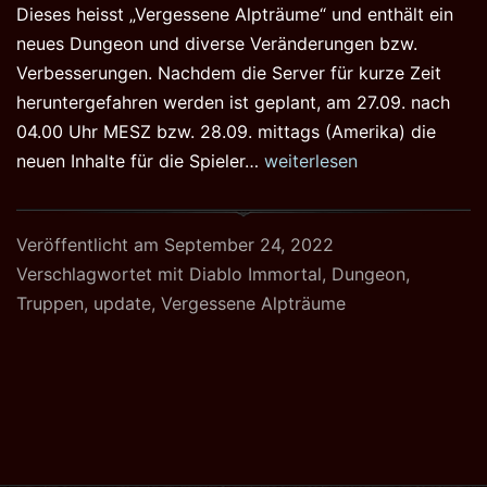
Dieses heisst „Vergessene Alpträume“ und enthält ein
neues Dungeon und diverse Veränderungen bzw.
Verbesserungen. Nachdem die Server für kurze Zeit
heruntergefahren werden ist geplant, am 27.09. nach
04.00 Uhr MESZ bzw. 28.09. mittags (Amerika) die
Diablo
neuen Inhalte für die Spieler…
weiterlesen
Immortal
–
Veröffentlicht am
September 24, 2022
erstes
Verschlagwortet mit
Diablo Immortal
,
Dungeon
,
grosses
Truppen
,
update
,
Vergessene Alpträume
Update