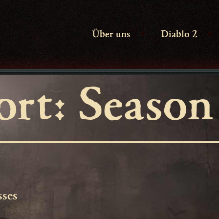
Über uns
Diablo 2
Menü
M
öffnen
ö
ort:
Season
sses