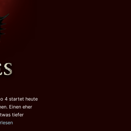
o 4 startet heute
nen. Einen eher
twas tiefer
o
rlesen