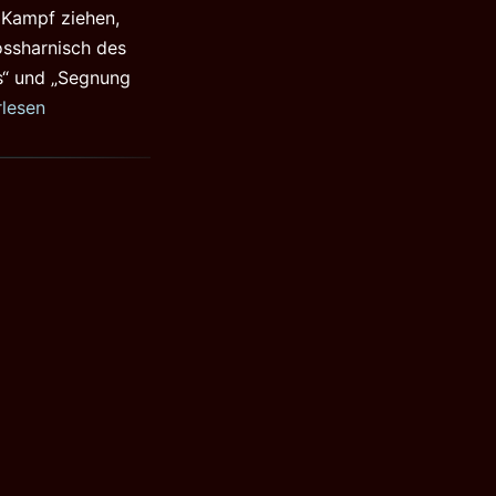
 Kampf ziehen,
ossharnisch des
ts“ und „Segnung
rlesen
s