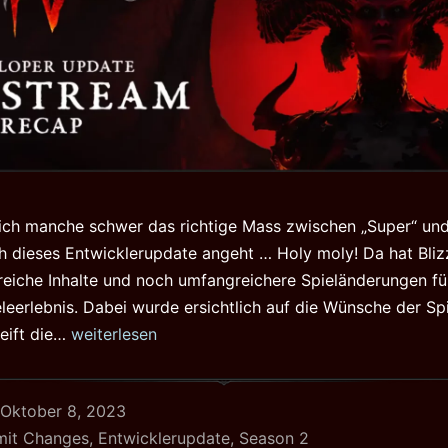
sich manche schwer das richtige Mass zwischen „Super“ und 
ich dieses Entwicklerupdate angeht … Holy moly! Da hat Bli
reiche Inhalte und noch umfangreichere Spieländerungen fü
eleerlebnis. Dabei wurde ersichtlich auf die Wünsche der Sp
Diablo
eift die…
weiterlesen
4
Entwicklerupdate
Oktober 8, 2023
vom
mit
Changes
,
Entwicklerupdate
,
Season 2
04.10.23