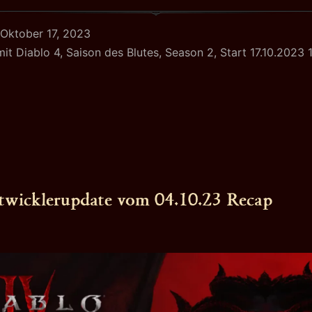
Saiso
Oktober 17, 2023
des
mit
Diablo 4
,
Saison des Blutes
,
Season 2
,
Start 17.10.2023 
Blute
start
gleic
twicklerupdate vom 04.10.23 Recap