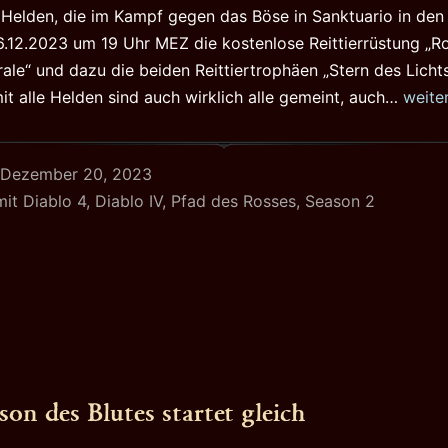
 Helden, die im Kampf gegen das Böse in Sanktuario in den
6.12.2023 um 19 Uhr MEZ die kostenlose Reittierrüstung „R
rale“ und dazu die beiden Reittiertrophäen „Stern des Lich
Pfad
mit alle Helden sind auch wirklich alle gemeint, auch…
weite
des
Rosse
Dezember 20, 2023
mit
Diablo 4
,
Diablo IV
,
Pfad des Rosses
,
Season 2
son des Blutes startet gleich