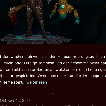
mit den wöchentlich wechselnden Herausforderungsportale
Leveln oder Erfolge sammeln und der geneigte Spieler hat
deren Build auszuprobieren an welchen er nie im Leben ged
ch nicht gespielt hat. Wenn man ein Herausforderungsportal
Diablo
it gemeistert…
weiterlesen
3
Challenge
Oktober 12, 2017
#16