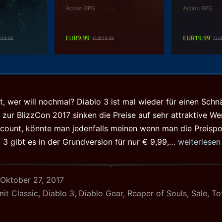
t, wer will nochmal? Diablo 3 ist mal wieder für einen Sch
g zur BlizzCon 2017 sinken die Preise auf sehr attraktive We
ount, könnte man jedenfalls meinen wenn man die Preispol
Diablo
o 3 gibt es in der Grundversion für nur € 9,99,…
weiterlesen
3
Schnäppch
Oktober 27, 2017
zur
mit
Classic
,
Diablo 3
,
Diablo Gear
,
Reaper of Souls
,
Sale
,
To
BlizzCon