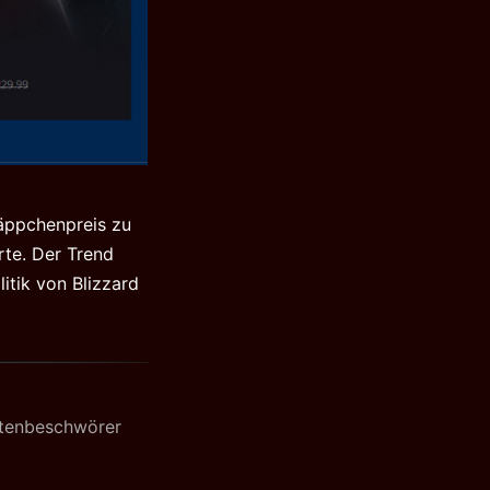
näppchenpreis zu
rte. Der Trend
itik von Blizzard
en
tenbeschwörer