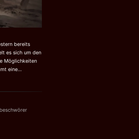
stern bereits
elt es sich um den
e Möglichkeiten
Diablo
mmt eine…
IV
Quartalsupdate
Juni
2022
beschwörer