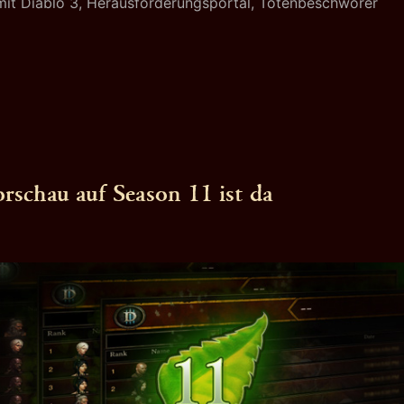
mit
Diablo 3
,
Herausforderungsportal
,
Totenbeschwörer
mit
der
Trag'Oul
Totenbeschwörerin
rschau auf Season 11 ist da