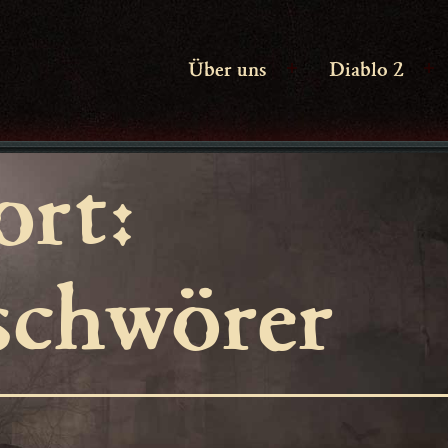
Über uns
Diablo 2
Menü
M
öffnen
ö
ort:
schwörer